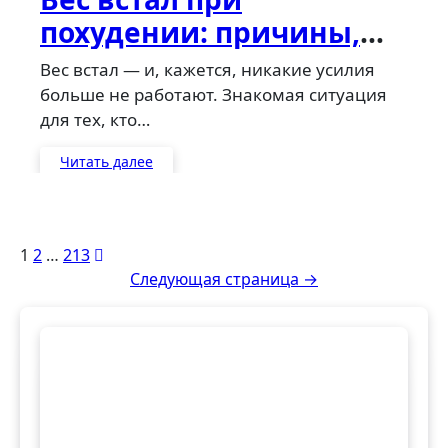
похудении: причины,
что делать и когда
Вес встал — и, кажется, никакие усилия
обращаться к врачу
больше не работают. Знакомая ситуация
для тех, кто…
Читать далее
Пагинация
1
2
…
213
Следующая страница →
записей