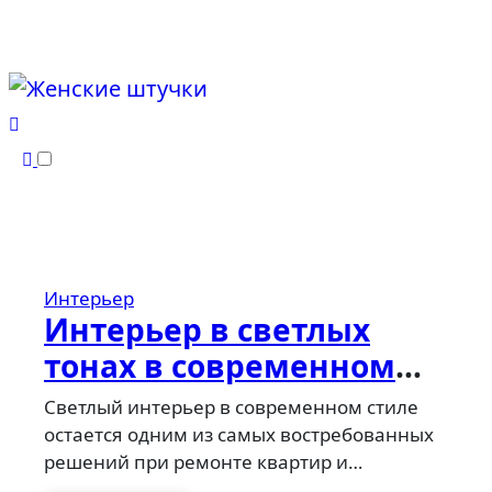
Перейти
к
содержанию
Интерьер
Интерьер в светлых
тонах в современном
стиле: спальня,
Светлый интерьер в современном стиле
гостиная, кухня,
остается одним из самых востребованных
решений при ремонте квартир и…
прихожая и коридор