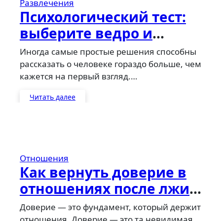
Развлечения
Психологический тест:
выберите ведро и
узнайте, как вы
Иногда самые простые решения способны
справляетесь с
рассказать о человеке гораздо больше, чем
кажется на первый взгляд.…
трудностями
Читать далее
Отношения
Как вернуть доверие в
отношениях после лжи
и измены: советы
Доверие — это фундамент, который держит
психологов
отношения. Доверие — это та невидимая