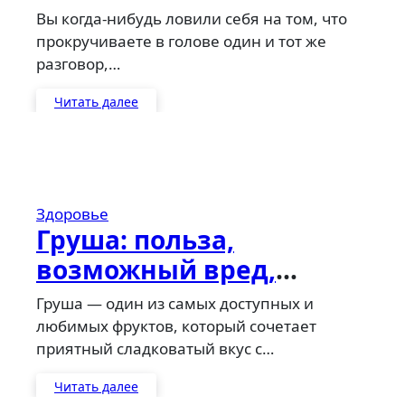
пошаговое руководство
Вы когда-нибудь ловили себя на том, что
по работе с тревожным
прокручиваете в голове один и тот же
разговор,…
мышлением
Читать далее
Здоровье
Груша: польза,
возможный вред,
применение и
Груша — один из самых доступных и
особенности для
любимых фруктов, который сочетает
приятный сладковатый вкус с…
пожилых
Читать далее