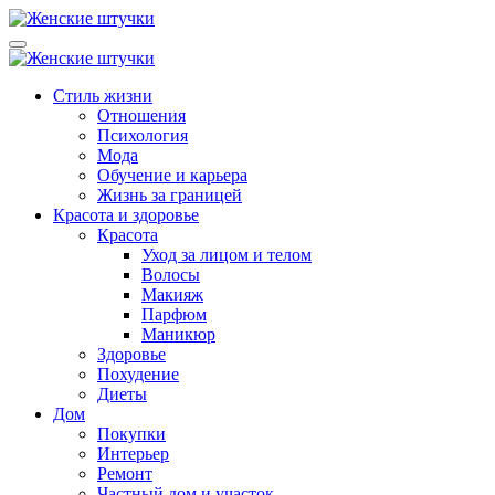
Перейти
к
Lady from Russia
Женский журнал: Как быть счастливой и красивой - Ледифром
содержанию
Lady from Russia
Женский журнал: Как быть счастливой и красивой - Ледифром
Стиль жизни
Отношения
Психология
Мода
Обучение и карьера
Жизнь за границей
Красота и здоровье
Красота
Уход за лицом и телом
Волосы
Макияж
Парфюм
Маникюр
Здоровье
Похудение
Диеты
Дом
Покупки
Интерьер
Ремонт
Частный дом и участок