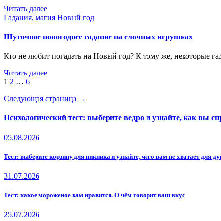
Читать далее
Гадания, магия
Новый год
Шуточное новогоднее гадание на елочных игрушках
Кто не любит погадать на Новый год? К тому же, некоторые г
Читать далее
Пагинация
1
2
…
6
записей
Следующая страница →
Психологический тест: выберите ведро и узнайте, как вы сп
05.08.2026
Тест: выберите корзину для пикника и узнайте, чего вам не хватает для 
31.07.2026
Тест: какое мороженое вам нравится. О чём говорит ваш вкус
25.07.2026