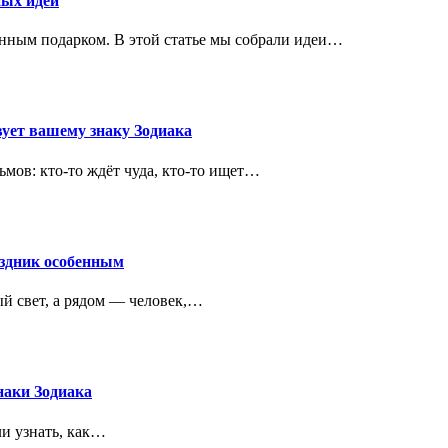
ных идей
енным подарком. В этой статье мы собрали идеи…
вует вашему знаку Зодиака
ьмов: кто-то ждёт чуда, кто-то ищет…
аздник особенным
ый свет, а рядом — человек,…
наки Зодиака
ли узнать, как…