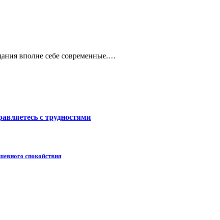
адания вполне себе современные.…
равляетесь с трудностями
душевного спокойствия