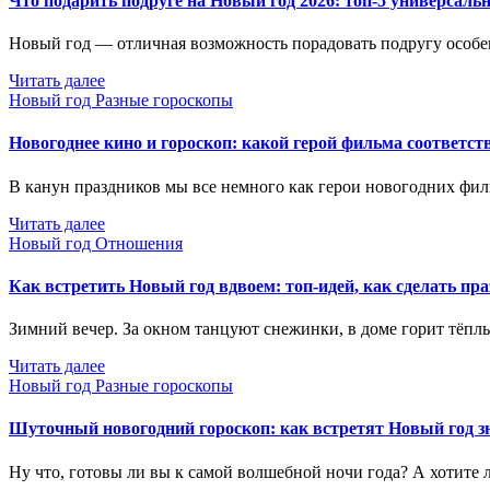
Что подарить подруге на Новый год 2026: топ-5 универсаль
Новый год — отличная возможность порадовать подругу особ
Читать далее
Новый год
Разные гороскопы
Новогоднее кино и гороскоп: какой герой фильма соответст
В канун праздников мы все немного как герои новогодних фил
Читать далее
Новый год
Отношения
Как встретить Новый год вдвоем: топ-идей, как сделать пр
Зимний вечер. За окном танцуют снежинки, в доме горит тёпл
Читать далее
Новый год
Разные гороскопы
Шуточный новогодний гороскоп: как встретят Новый год з
Ну что, готовы ли вы к самой волшебной ночи года? А хотите 