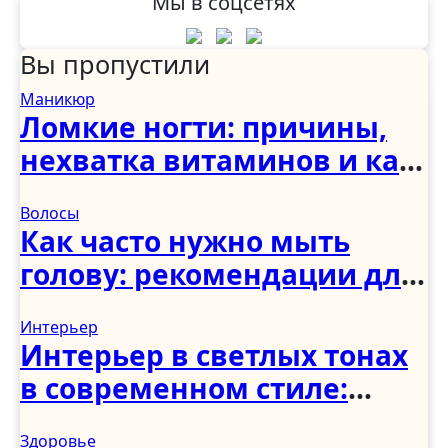
Мы в соцсетях
Вы пропустили
Маникюр
Ломкие ногти: причины,
нехватка витаминов и как
укрепить в домашних
Волосы
условиях
Как часто нужно мыть
голову: рекомендации для
женщин, мужчин и детей
Интерьер
Интерьер в светлых тонах
в современном стиле:
спальня, гостиная, кухня,
Здоровье