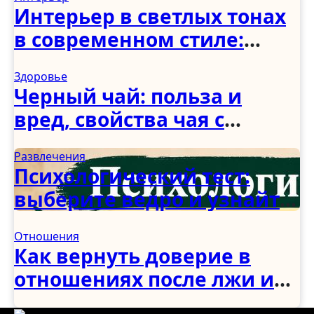
Интерьер в светлых тонах
в современном стиле:
спальня, гостиная, кухня,
Здоровье
прихожая и коридор
Черный чай: польза и
вред, свойства чая с
молоком и чабрецом
Развлечения
Психологический тест:
выберите ведро и узнайте,
как вы справляетесь с
Отношения
трудностями
Как вернуть доверие в
отношениях после лжи и
измены: советы