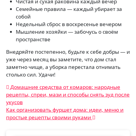
Чистая и сухая раковина каждый вечер
Семейные правила — каждый убирает за
собой
Недельный сброс в воскресенье вечером
Мышление хозяйки — забочусь о своём
пространстве
Внедряйте постепенно, будьте к себе добры — и
уже через месяц вы заметите, что дом стал
заметно чище, а уборка перестала отнимать
столько сил. Удачи!
Навигация
Домашние средства от комаров: народные
рецепты, спреи, мази и способы снять зуд после
по
укусов
записям
Как организовать фуршет дома: идеи, меню и
простые рецепты своими руками