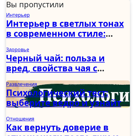
Вы пропустили
Интерьер
Интерьер в светлых тонах
в современном стиле:
спальня, гостиная, кухня,
Здоровье
прихожая и коридор
Черный чай: польза и
вред, свойства чая с
молоком и чабрецом
Развлечения
Психологический тест:
выберите ведро и узнайте,
как вы справляетесь с
Отношения
трудностями
Как вернуть доверие в