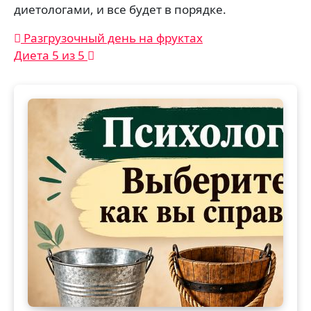
диетологами, и все будет в порядке.
Навигация
Разгрузочный день на фруктах
Диета 5 из 5
по
записям