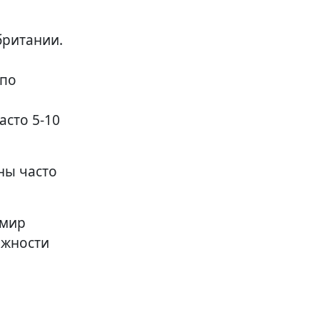
британии.
 по
асто 5-10
ены часто
 мир
ожности