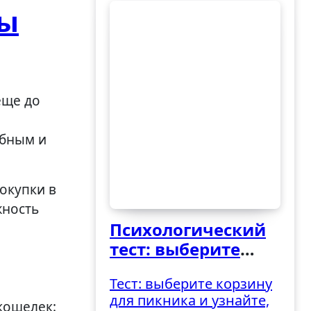
ды
обным и
Покупки в
жность
Психологический
тест: выберите
ведро и узнайте,
Тест: выберите корзину
как вы
для пикника и узнайте,
справляетесь с
кошелек: