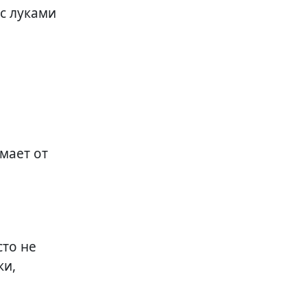
с луками
имает от
сто не
ки,