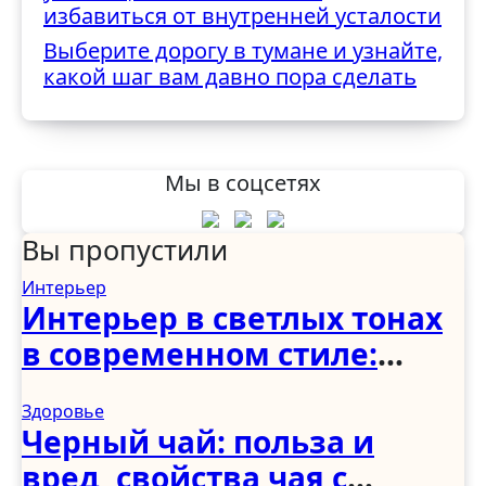
избавиться от внутренней усталости
Выберите дорогу в тумане и узнайте,
какой шаг вам давно пора сделать
Мы в соцсетях
Вы пропустили
Интерьер
Интерьер в светлых тонах
в современном стиле:
спальня, гостиная, кухня,
Здоровье
прихожая и коридор
Черный чай: польза и
вред, свойства чая с