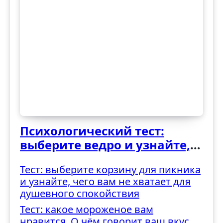
Психологический тест:
выберите ведро и узнайте,
как вы справляетесь с
Тест: выберите корзину для пикника
трудностями
и узнайте, чего вам не хватает для
душевного спокойствия
Тест: какое мороженое вам
нравится. О чём говорит ваш вкус