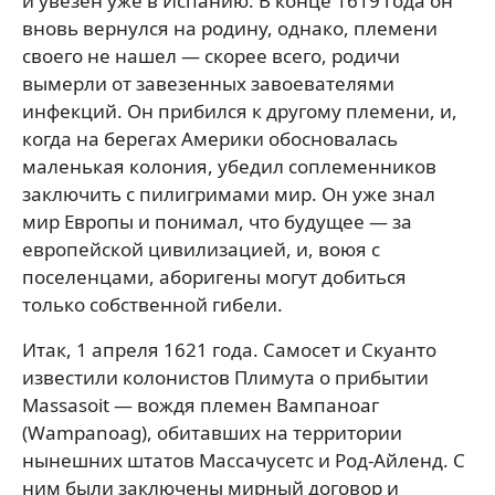
и увезен уже в Испанию. В конце 1619 года он
вновь вернулся на родину, однако, племени
своего не нашел — скорее всего, родичи
вымерли от завезенных завоевателями
инфекций. Он прибился к другому племени, и,
когда на берегах Америки обосновалась
маленькая колония, убедил соплеменников
заключить с пилигримами мир. Он уже знал
мир Европы и понимал, что будущее — за
европейской цивилизацией, и, воюя с
поселенцами, аборигены могут добиться
только собственной гибели.
Итак, 1 апреля 1621 года. Самосет и Скуанто
известили колонистов Плимута о прибытии
Massasoit — вождя племен Вампаноаг
(Wampanoag), обитавших на территории
нынешних штатов Массачусетс и Род-Айленд. С
ним были заключены мирный договор и