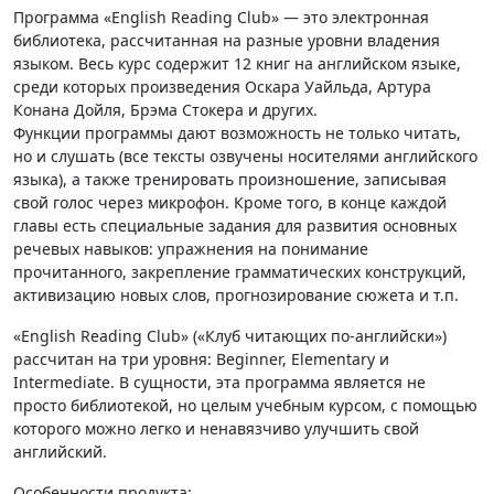
Программа «English Reading Club» — это электронная
библиотека, рассчитанная на разные уровни владения
языком. Весь курс содержит 12 книг на английском языке,
среди которых произведения Оскара Уайльда, Артура
Конана Дойля, Брэма Стокера и других.
Функции программы дают возможность не только читать,
но и слушать (все тексты озвучены носителями английского
языка), а также тренировать произношение, записывая
свой голос через микрофон. Кроме того, в конце каждой
главы есть специальные задания для развития основных
речевых навыков: упражнения на понимание
прочитанного, закрепление грамматических конструкций,
активизацию новых слов, прогнозирование сюжета и т.п.
«English Reading Club» («Клуб читающих по-английски»)
рассчитан на три уровня: Beginner, Elementary и
Intermediate. В сущности, эта программа является не
просто библиотекой, но целым учебным курсом, с помощью
которого можно легко и ненавязчиво улучшить свой
английский.
Особенности продукта: