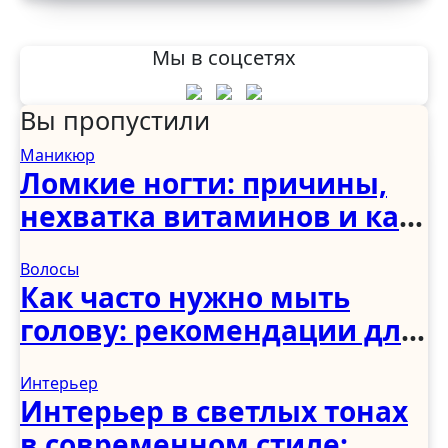
Мы в соцсетях
Вы пропустили
Маникюр
Ломкие ногти: причины,
нехватка витаминов и как
укрепить в домашних
Волосы
условиях
Как часто нужно мыть
голову: рекомендации для
женщин, мужчин и детей
Интерьер
Интерьер в светлых тонах
в современном стиле: