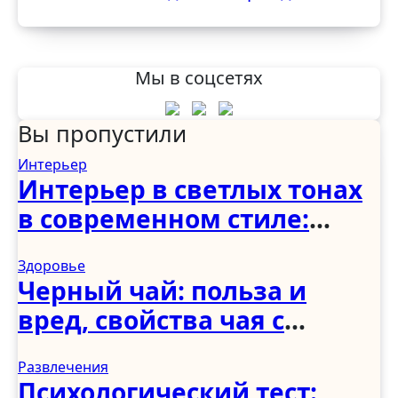
Мы в соцсетях
Вы пропустили
Интерьер
Интерьер в светлых тонах
в современном стиле:
спальня, гостиная, кухня,
Здоровье
прихожая и коридор
Черный чай: польза и
вред, свойства чая с
молоком и чабрецом
Развлечения
Психологический тест: