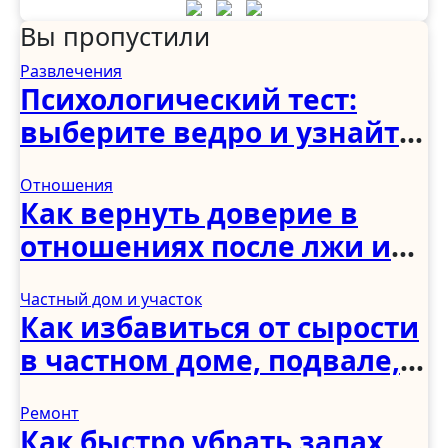
Вы пропустили
Развлечения
Психологический тест:
выберите ведро и узнайте,
как вы справляетесь с
Отношения
трудностями
Как вернуть доверие в
отношениях после лжи и
измены: советы
Частный дом и участок
психологов
Как избавиться от сырости
в частном доме, подвале,
погребе и ванной: полное
Ремонт
руководство
Как быстро убрать запах