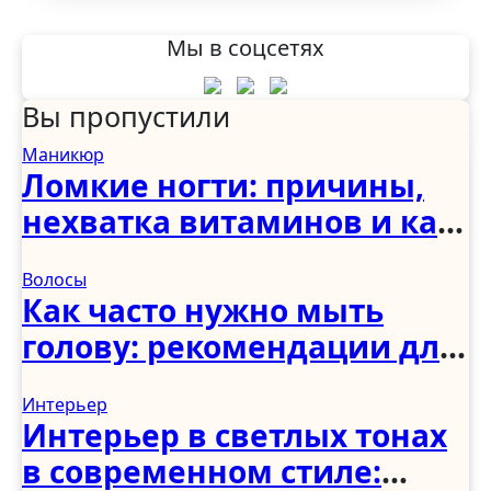
Мы в соцсетях
Вы пропустили
Маникюр
Ломкие ногти: причины,
нехватка витаминов и как
укрепить в домашних
Волосы
условиях
Как часто нужно мыть
голову: рекомендации для
женщин, мужчин и детей
Интерьер
Интерьер в светлых тонах
в современном стиле: