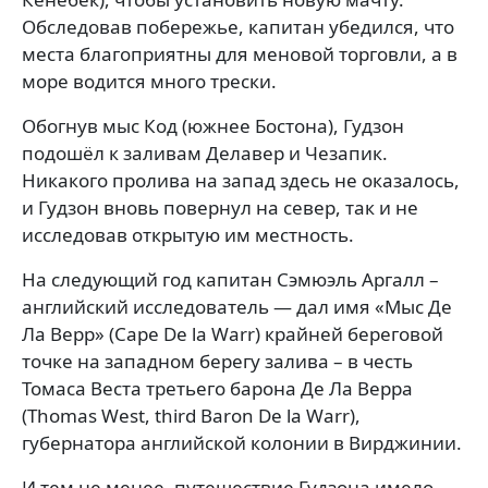
Обследовав побережье, капитан убедился, что
места благоприятны для меновой торговли, а в
море водится много трески.
Обогнув мыс Код (южнее Бостона), Гудзон
подошёл к заливам Делавер и Чезапик.
Никакого пролива на запад здесь не оказалось,
и Гудзон вновь повернул на север, так и не
исследовав открытую им местность.
На следующий год капитан Сэмюэль Аргалл –
английский исследователь — дал имя «Мыс Де
Ла Верр» (Cape De la Warr) крайней береговой
точке на западном берегу залива – в честь
Томаса Веста третьего барона Де Ла Верра
(Thomas West, third Baron De la Warr),
губернатора английской колонии в Вирджинии.
И тем не менее, путешествие Гудзона имело