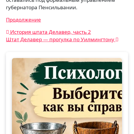
губернатора Пенсильвании.
Продолжение
Навигация
История штата Делавер, часть 2
Штат Делавер — прогулка по Уилмингтону
по
записям