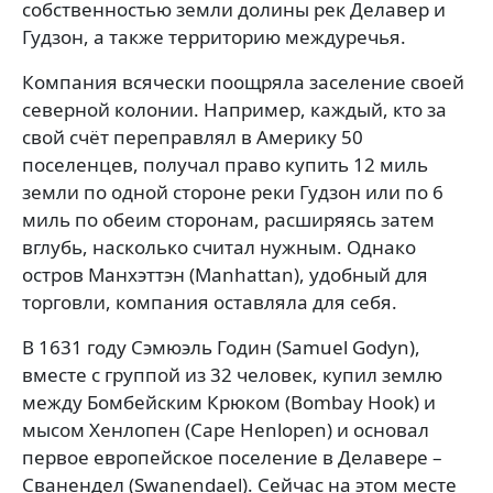
собственностью земли долины рек Делавер и
Гудзон, а также территорию междуречья.
Компания всячески поощряла заселение своей
северной колонии. Например, каждый, кто за
свой счёт переправлял в Америку 50
поселенцев, получал право купить 12 миль
земли по одной стороне реки Гудзон или по 6
миль по обеим сторонам, расширяясь затем
вглубь, насколько считал нужным. Однако
остров Манхэттэн (Manhattan), удобный для
торговли, компания оставляла для себя.
В 1631 году Сэмюэль Годин (Samuel Godyn),
вместе с группой из 32 человек, купил землю
между Бомбейским Крюком (Bombay Hook) и
мысом Хенлопен (Cape Henlopen) и основал
первое европейское поселение в Делавере –
Сванендел (Swanendael). Сейчас на этом месте