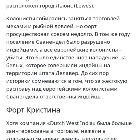
расположен город Льюис (Lewes).
Колонисты собирались заняться торговлей
мехами и рыбной ловлей, но форт
просуществовал совсем недолго. В том же году
поселение Сванендел было разрушено
индейцами, а все европейские колонисты –
убиты. Это было единственное нападение на
белых, которое совершили индейцы на
территории штата Делавер. До сих пор
историки сомневаются в том, что за жестокую
расправу над европейскими колонистами
Сванендела ответственны индейцы.
Форт Кристина
Хотя компания «Dutch West India» была больше
заинтересована в торговле, нежели в
колонизации новых земель, несколько ее