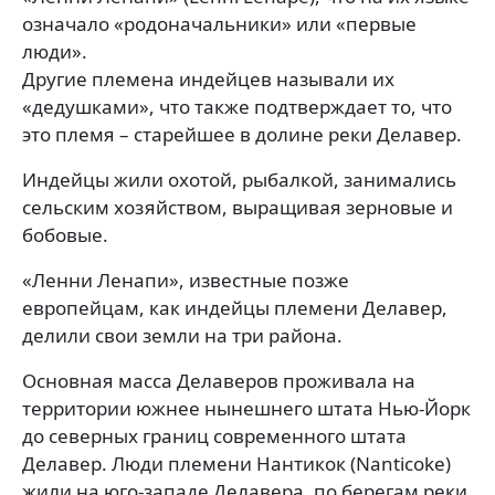
означало «родоначальники» или «первые
люди».
Другие племена индейцев называли их
«дедушками», что также подтверждает то, что
это племя – старейшее в долине реки Делавер.
Индейцы жили охотой, рыбалкой, занимались
сельским хозяйством, выращивая зерновые и
бобовые.
«Ленни Ленапи», известные позже
европейцам, как индейцы племени Делавер,
делили свои земли на три района.
Основная масса Делаверов проживала на
территории южнее нынешнего штата Нью-Йорк
до северных границ современного штата
Делавер. Люди племени Нантикок (Nanticoke)
жили на юго-западе Делавера, по берегам реки