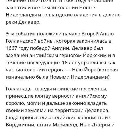
течение 1652-1674 гг. В 1664 году англичане
захватили все земли колонии Новые
Нидерланды и голландские владения в долине
реки Делавер.
Эти события положили начало Второй Англо-
Голландской войны, которая закончилась в
1667 году победой Англии. Делавер был
захвачен английским герцогом Йоркским и в
течение последующих 18 лет управлялся как
частью колонии герцога — Нью-Йорк (которая
изначально была Новыми Нидерландами).
Голландцы, шведы и финские поселенцы,
принесшие клятву верности английскому
королю, могли и дальше законно владеть
своими землями на территории Делавера.
Сюда прибывали английские колонисты из
Вирджинии, штата Мэриленд, Нью-Джерси и