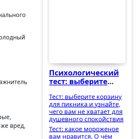
холодный
Психологический
тест: выберите
лажнитель
ведро и узнайте,
Тест: выберите корзину
как вы
для пикника и узнайте,
справляетесь с
чего вам не хватает для
трудностями
рые,
душевного спокойствия
же вред,
Тест: какое мороженое
вам нравится. О чём