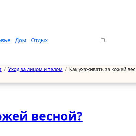
овье
Дом
Отдых
а
Уход за лицом и телом
Как ухаживать за кожей ве
ожей весной?