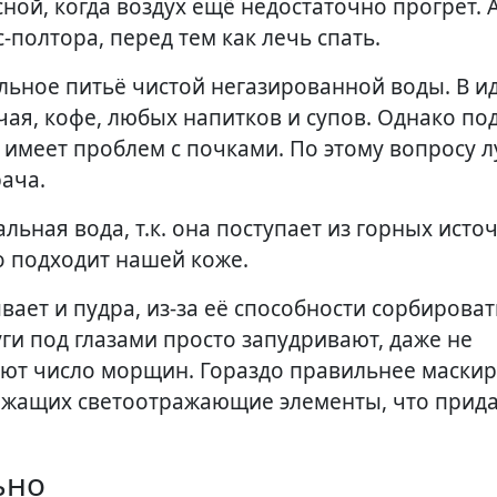
ой, когда воздух ещё недостаточно прогрет. 
полтора, перед тем как лечь спать.
льное питьё чистой негазированной воды. В и
я чая, кофе, любых напитков и супов. Однако п
 имеет проблем с почками. По этому вопросу 
ача.
ьная вода, т.к. она поступает из горных исто
о подходит нашей коже.
ает и пудра, из-за её способности сорбирова
ги под глазами просто запудривают, даже не
ают число морщин. Гораздо правильнее маски
ержащих светоотражающие элементы, что прида
ьно