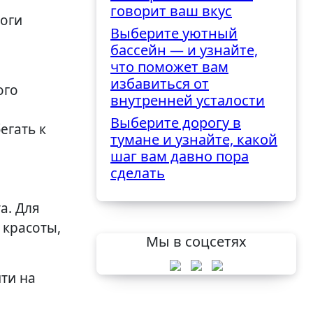
говорит ваш вкус
логи
Выберите уютный
бассейн — и узнайте,
что поможет вам
избавиться от
ого
внутренней усталости
Выберите дорогу в
егать к
тумане и узнайте, какой
шаг вам давно пора
сделать
а. Для
 красоты,
Мы в соцсетях
ти на