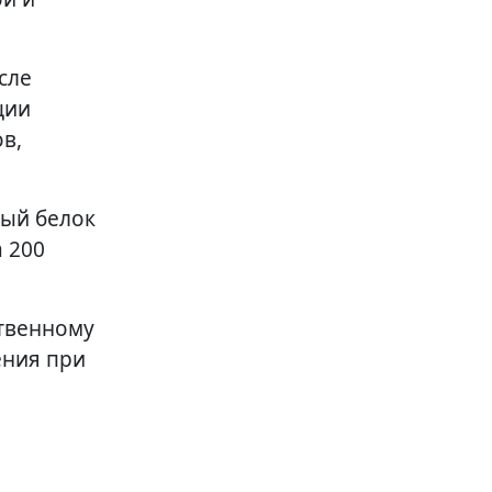
сле
ции
в,
ный белок
 200
ственному
ения при