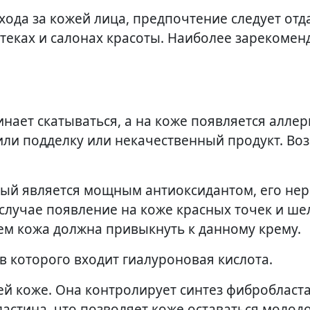
хода за кожей лица, предпочтение следует отд
аптеках и салонах красоты. Наиболее зарекоме
нает скатываться, а на коже появляется аллер
упили подделку или некачественный продукт. Во
рый является мощным антиоксидантом, его не
 случае появление на коже красных точек и ш
ем кожа должна привыкнуть к данному крему.
ав которого входит гиалуроновая кислота.
шей коже. Она контролирует синтез фибробласт
астина, что позволяет коже оставаться молод