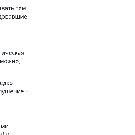
авать тем
ндовавшие
гическая
зможно,
редко
елушение –
ами
ой и