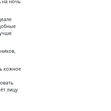
А на ночь
деале
одобные
лучше
чников,
ть кожное
ровать
ёт лицу