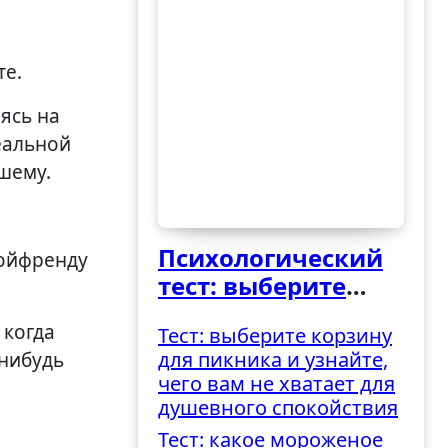
те.
ясь на
еальной
вшему.
Психологический
бойфренду
тест: выберите
ведро и узнайте,
 когда
Тест: выберите корзину
как вы
для пикника и узнайте,
-нибудь
справляетесь с
чего вам не хватает для
трудностями
душевного спокойствия
Тест: какое мороженое