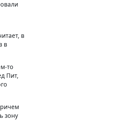
ровали
итает, в
в в
ем-то
д Пит,
ого
 причем
ь зону