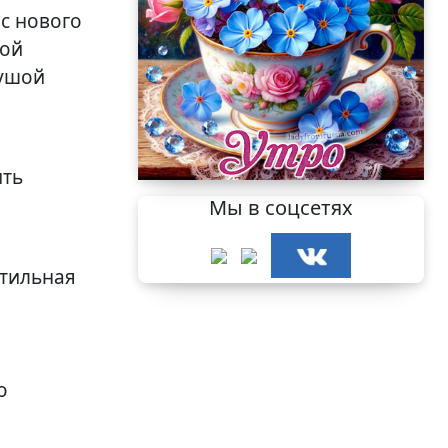
 с нового
кой
душой
ить
Мы в соцсетях
стильная
о