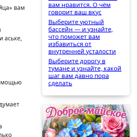
вам нравится. О чём
йца» вам
говорит ваш вкус
Выберите уютный
бассейн — и узнайте,
в
что поможет вам
и аське,
избавиться от
внутренней усталости
Выберите дорогу в
тумане и узнайте, какой
шаг вам давно пора
помощью
сделать
думает
а
лько