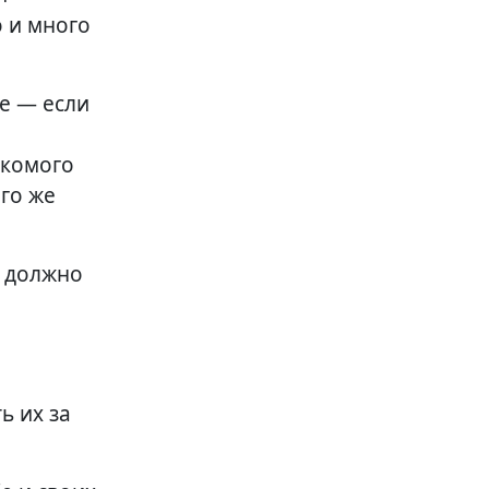
 и много
е — если
акомого
его же
о должно
ь их за