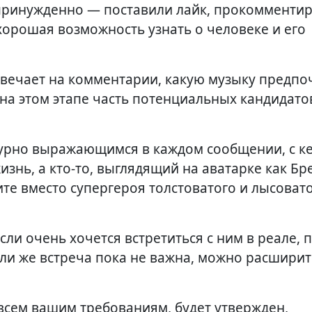
епринужденно — поставили лайк, прокомменти
 хорошая возможность узнать о человеке и его
отвечает на комментарии, какую музыку предпоч
 на этом этапе часть потенциальных кандидато
зурно выражающимся в каждом сообщении, с к
изнь, а кто-то, выглядящий на аватарке как Бре
те вместо супергероя толстоватого и лысоват
сли очень хочется встретиться с ним в реале,
сли же встреча пока не важна, можно расширит
 всем вашим требованиям, будет утвержден,