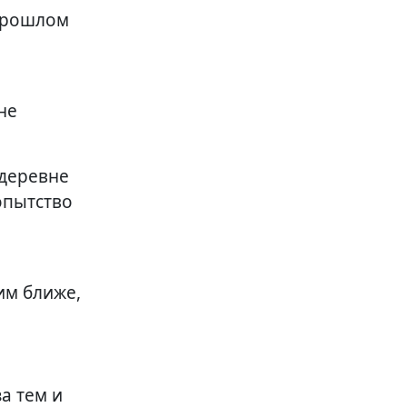
апрошлом
не
 деревне
опытство
им ближе,
за тем и