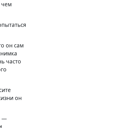
, чем
опытаться
то он сам
снимка
нь часто
ого
сите
жизни он
» —
и