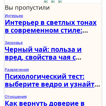
Вы пропустили
Интерьер
Интерьер в светлых тонах
в современном стиле:
спальня, гостиная, кухня,
Здоровье
прихожая и коридор
Черный чай: польза и
вред, свойства чая с
молоком и чабрецом
Развлечения
Психологический тест:
выберите ведро и узнайте,
как вы справляетесь с
Отношения
трудностями
Как вернуть доверие в