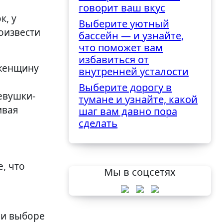
говорит ваш вкус
к, у
Выберите уютный
оизвести
бассейн — и узнайте,
что поможет вам
избавиться от
 женщину
внутренней усталости
Выберите дорогу в
евушки-
тумане и узнайте, какой
ивая
шаг вам давно пора
сделать
, что
Мы в соцсетях
ри выборе