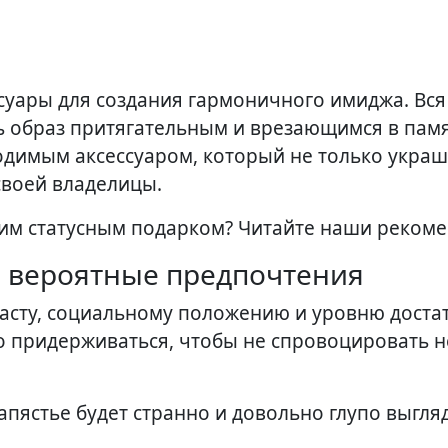
ть образ притягательным и врезающимся в памя
одимым аксессуаром, который не только украша
 своей владелицы.
тим статусным подарком? Читайте наши реком
и вероятные предпочтения
асту, социальному положению и уровню достат
о придерживаться, чтобы не спровоцировать 
апястье будет странно и довольно глупо выгля