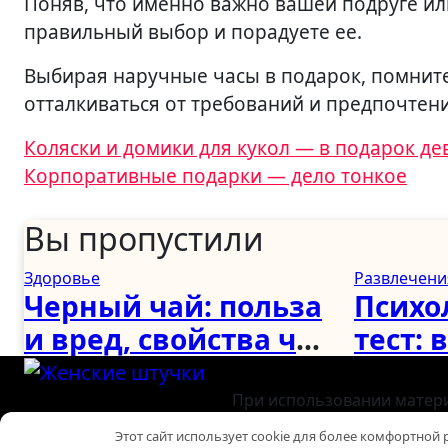
Поняв, что именно важно вашей подруге или
правильный выбор и порадуете ее.
Выбирая наручные часы в подарок, помните 
отталкиваться от требований и предпочтени
Навигация
Коляски и домики для кукол — в подарок д
Корпоративные подарки — дело тонкое
по
записям
Вы пропустили
Здоровье
Развлечени
Черный чай: польза
Психо
и вред, свойства чая
тест:
с молоком и
ведро
чабрецом
как в
При использовании материа
Политика 
справ
Этот сайт использует cookie для более комфортной