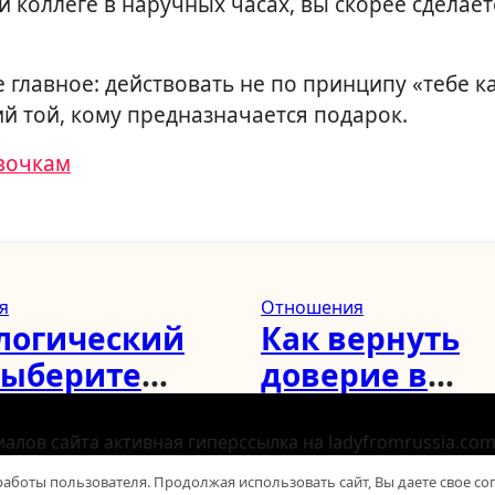
 коллеге в наручных часах, вы скорее сделает
главное: действовать не по принципу «тебе как
й той, кому предназначается подарок.
евочкам
я
Отношения
логический
Как вернуть
 выберите
доверие в
 и узнайте,
отношениях п
ы
лжи и измены
лов сайта активная гиперссылка на ladyfromrussia.com 
конфиденциальности
Использование файлов cookies
ляетесь с
советы психо
 работы пользователя. Продолжая использовать сайт, Вы даете свое с