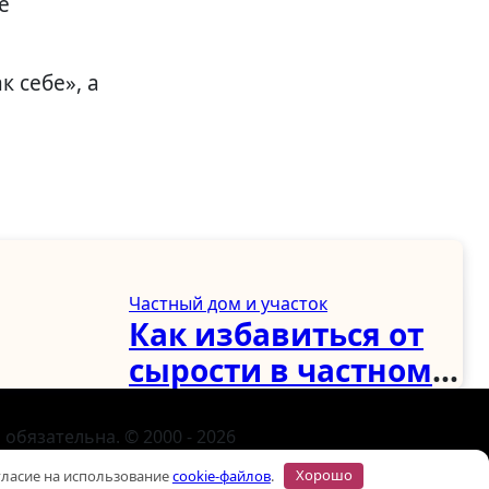
е
 себе», а
Частный дом и участок
Как избавиться от
сырости в частном
осле
доме, подвале,
:
погребе и ванной:
обязательна. © 2000 - 2026
Контакты
логов
полное руководство
огласие на использование
cookie-файлов
.
Хорошо