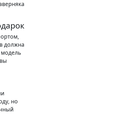
наверняка
одарок
портом,
ов должна
ю модель
 вы
ли
ду, но
ычный