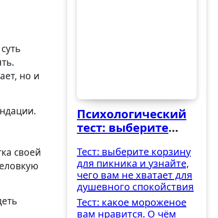
ть.
ет, но и
ендации.
Психологический
тест: выберите
ведро и узнайте,
Тест: выберите корзину
ка своей
как вы
для пикника и узнайте,
неловкую
справляетесь с
чего вам не хватает для
трудностями
душевного спокойствия
деть
Тест: какое мороженое
вам нравится. О чём