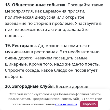
18. Общественные события.
Посещайте такие
мероприятия, как церемония присяги,
политическая дискуссия или открытое
заседание по спорной проблеме. Участвуйте в
них по возможности активно, задавайте
вопросы.
19. Рестораны.
Да, можно знакомиться с
мужчинами в ресторанах. Это необязательно
очень дорого: незачем посещать самые
шикарные. Кроме того, надо же где-то поесть.
Спросите соседа, какое блюдо он посоветует
выбрать.
20. Загородные клубы.
Весьма дорогая
возможность познакомиться с довольно
Этот сайт использует cookie для более комфортной работы
ограниченным числом мужчин. Перед тем как
пользователя. Продолжая использовать сайт, Вы даете свое
согласие на использование
cookie-файлов
.
Хорошо
вступить в такой клуб, подсчитайте затраты на