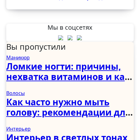
Мы в соцсетях
Вы пропустили
Маникюр
Ломкие ногти: причины,
нехватка витаминов и как
укрепить в домашних
Волосы
условиях
Как часто нужно мыть
голову: рекомендации для
женщин, мужчин и детей
Интерьер
Интерьер в светлых тонах