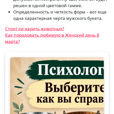
решен в одной цветовой гамме.
Определенность и четкость форм – вот еще
одна характерная черта мужского букета.
Навигация
Стоит ли дарить животных?
Как порадовать любимую в Женский день 8
по
марта?
записям