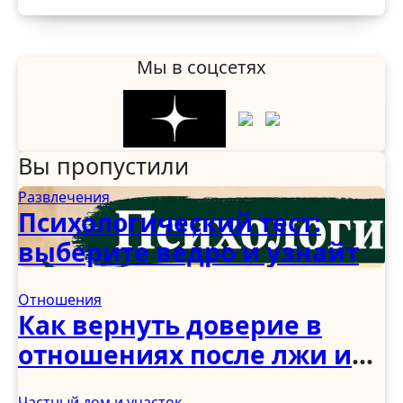
Мы в соцсетях
Вы пропустили
Развлечения
Психологический тест:
выберите ведро и узнайте,
как вы справляетесь с
Отношения
трудностями
Как вернуть доверие в
отношениях после лжи и
измены: советы
Частный дом и участок