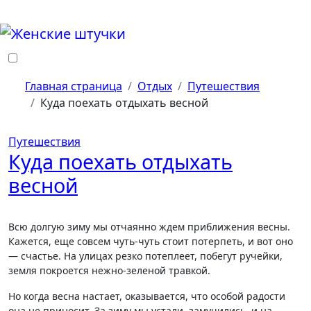
Перейти
к
содержанию
Главная страница
Отдых
Путешествия
Куда поехать отдыхать весной
Путешествия
Куда поехать отдыхать
весной
Всю долгую зиму мы отчаянно ждем приближения весны.
Кажется, еще совсем чуть-чуть стоит потерпеть, и вот оно
— счастье. На улицах резко потеплеет, побегут ручейки,
земля покроется нежно-зеленой травкой.
Но когда весна настает, оказывается, что особой радости
она не приносит. За зиму мы устали, замучились, и на