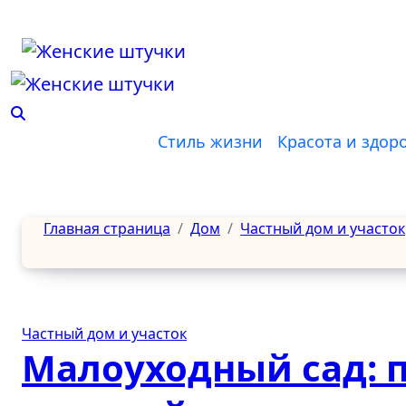
Перейти
к
содержанию
Стиль жизни
Красота и здор
Главная страница
Дом
Частный дом и участок
Частный дом и участок
Малоуходный сад: 