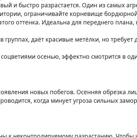
ый и быстро разрастается. Один из самых аг
ритории, ограничивайте корневище бордюрной
того оттенка. Идеальна для переднего плана, 
 группах, даёт красивые метёлки, но требует 
соцветиями осенью, эффектно смотрится в о
появления новых побегов. Осенняя обрезка ли
роводится, когда минует угроза сильных замо
ны к неконтролируемому разрастанию. Чтобы 