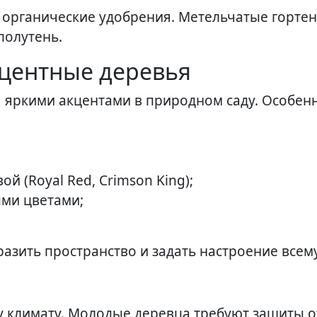
 органические удобрения. Метельчатые горте
полутень.
центные деревья
 яркими акцентами в природном саду. Особен
й (Royal Red, Crimson King);
ыми цветами;
зить пространство и задать настроение всему
 климату. Молодые деревца требуют защиты о