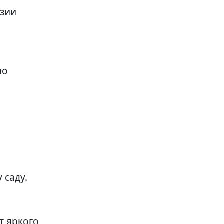
нзии
но
 саду.
т яркого