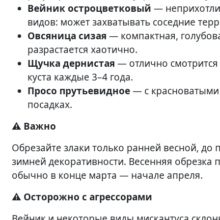
Вейник остроцветковый
— неприхотлив
видов: может захватывать соседние тер
Овсяница сизая
— компактная, голубова
разрастается хаотично.
Щучка дернистая
— отлично смотрится в
куста каждые 3–4 года.
Просо прутьевидное
— с красноватыми 
посадках.
⚠️ Важно
Обрезайте злаки только ранней весной, до 
зимней декоративности. Весенняя обрезка п
обычно в конце марта — начале апреля.
⚠️ Осторожно с агрессорами
Вейник и некоторые виды мискантуса склон