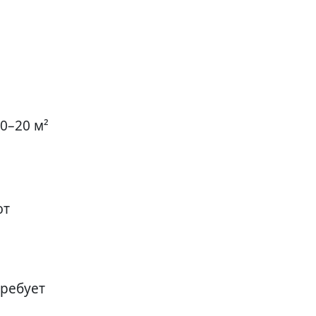
0–20 м²
ют
требует