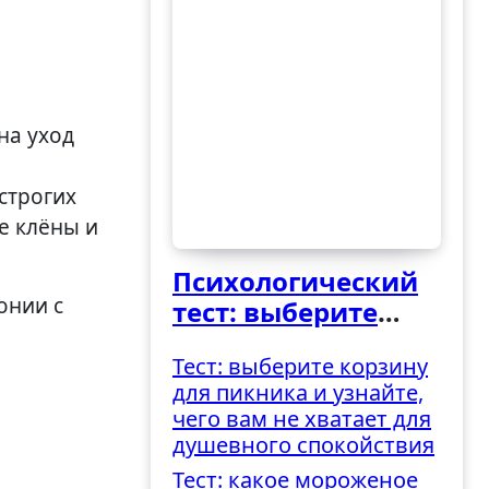
строгих
е клёны и
Психологический
онии с
тест: выберите
ведро и узнайте,
Тест: выберите корзину
как вы
для пикника и узнайте,
справляетесь с
чего вам не хватает для
трудностями
душевного спокойствия
Тест: какое мороженое