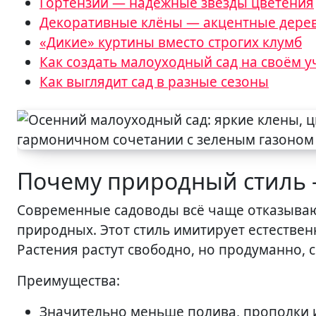
Гортензии — надёжные звёзды цветения
Декоративные клёны — акцентные дере
«Дикие» куртины вместо строгих клумб
Как создать малоуходный сад на своём 
Как выглядит сад в разные сезоны
Почему природный стиль 
Современные садоводы всё чаще отказывают
природных. Этот стиль имитирует естествен
Растения растут свободно, но продуманно, 
Преимущества:
Значительно меньше полива, прополки и