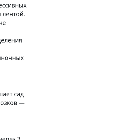
рессивных
 лентой.
не
деления
диночных
шает сад
розков —
через 3