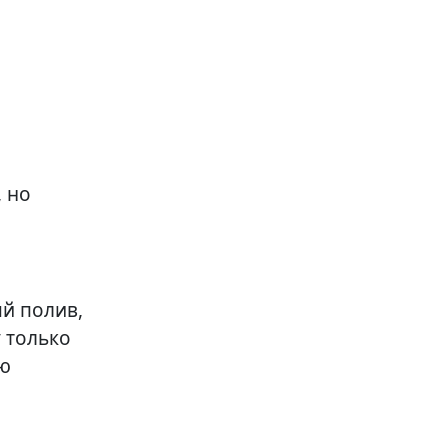
, но
ый полив,
 только
ую