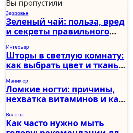
Вы пропустили
Здоровье
Зеленый чай: польза, вред
и секреты правильного
употребления
Интерьер
Шторы в светлую комнату:
как выбрать цвет и ткань
для светлого интерьера
Маникюр
Ломкие ногти: причины,
нехватка витаминов и как
укрепить в домашних
Волосы
условиях
Как часто нужно мыть
голову: рекомендации для