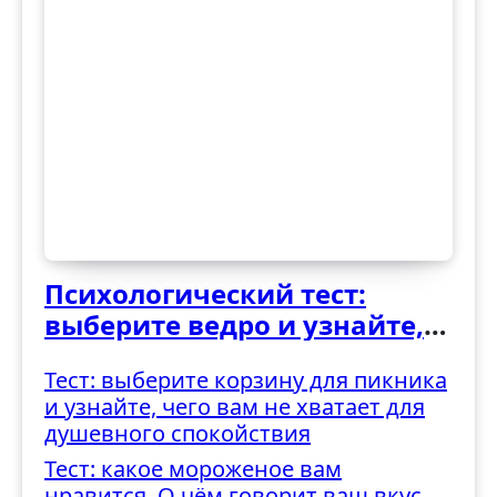
Психологический тест:
выберите ведро и узнайте,
как вы справляетесь с
Тест: выберите корзину для пикника
трудностями
и узнайте, чего вам не хватает для
душевного спокойствия
Тест: какое мороженое вам
нравится. О чём говорит ваш вкус