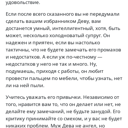
удовольствие.
Если после всего сказанного вы не передумали
сде­лать вашим избранником Деву, вам
достанется умный, интеллигентный, хотя, быть
может, несколько холод­новатый супруг. Он
надежен и приятен, если вы на­столько
тактичны, что не будете замечать его прома­хов
и недостатков. А если уж по-честному —
недостат­ков у него не так и много. Ну,
подумаешь, приходя с работы, он любит
провести пальцем по мебели, чтобы узнать, нет
ли на ней пыли.
Учитесь уважать его привычки. Независимо от
того, нравится вам то, что он делает или нет, не
делайте ему замечаний, не будьте занудой. Его
критику при­нимайте со смехом, и у вас не будет
никаких про­блем. Муж Дева не ангел, но