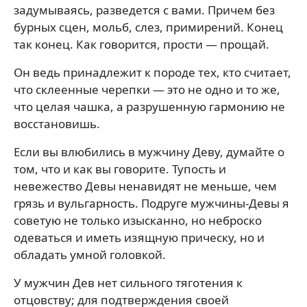
задумываясь, разведется с вами. Причем без
бурных сцен, мольб, слез, примирений. Конец
так конец. Как говорится, про­сти — прощай.
Он ведь принадлежит к породе тех, кто считает,
что склеенные черепки — это не одно и то же,
что целая чашка, а разрушенную гармонию не
восстано­вишь.
Если вы влюбились в мужчину Деву, думайте о
том, что и как вы говорите. Тупость и
невежество Девы нена­видят не меньше, чем
грязь и вульгарность. Подруге муж­чины-Девы я
советую не только изысканно, но неброско
одеваться и иметь изящную прическу, но и
обладать ум­ной головкой.
У мужчин Дев нет сильного тяготения к
отцовству; для подтверждения своей