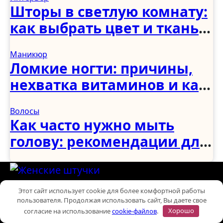
Шторы в светлую комнату:
как выбрать цвет и ткань
для светлого интерьера
Маникюр
Ломкие ногти: причины,
нехватка витаминов и как
укрепить в домашних
Волосы
условиях
Как часто нужно мыть
голову: рекомендации для
женщин, мужчин и детей
При использовании материалов сайта активная
Этот сайт использует cookie для более комфортной работы
гиперссылка на ladyfromrussia.com обязательна. ©
пользователя. Продолжая использовать сайт, Вы даете свое
2000 - 2026
согласие на использование
cookie-файлов
.
Хорошо
Политика конфиденциальности
Использование