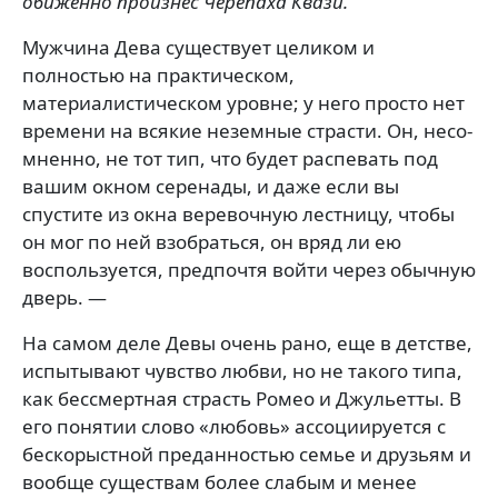
обиженно произнес Черепаха Квази.
Мужчина Дева существует целиком и
полностью на практическом,
материалистическом уровне; у него про­сто нет
времени на всякие неземные страсти. Он, несо­
мненно, не тот тип, что будет распевать под
вашим ок­ном серенады, и даже если вы
спустите из окна вере­вочную лестницу, чтобы
он мог по ней взобраться, он вряд ли ею
воспользуется, предпочтя войти через обыч­ную
дверь. —
На самом деле Девы очень рано, еще в детстве,
испытывают чувство любви, но не такого типа,
как бес­смертная страсть Ромео и Джульетты. В
его понятии слово «любовь» ассоциируется с
бескорыстной пре­данностью семье и друзьям и
вообще существам бо­лее слабым и менее