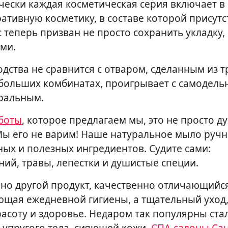
ески каждая косметическая серия включает в 
ративную косметику, в составе которой присут
теперь призван не просто сохранить укладку, 
ми.
ства не сравнится с отваром, сделанным из т
а больших комбинатах, проигрывает с самодель
уральным.
боты
, которое предлагаем мы, это не просто 
Мы его не варим! Наше натуральное мыло руч
ных и полезных ингредиентов. Судите сами:
ний, травы, лепестки и душистые специи.
но другой продукт, качественно отличающийся
яющая ежедневной гигиены, а тщательный уход
асоту и здоровье. Недаром так популярны ста