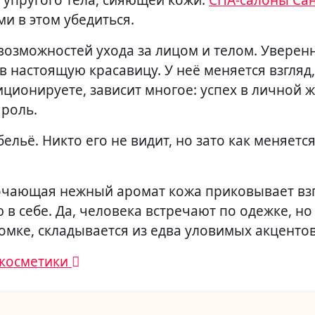
 упругого тела, сияющей кожи.
СПА-салоны Сан
и в этом убедиться.
озможностей ухода за лицом и телом. Уверен
настоящую красавицу. У неё меняется взгляд,
иционируете, зависит многое: успех в личной ж
 роль.
ельё. Никто его не видит, но зато как меняетс
точающая нежный аромат кожа приковывает вз
 в себе. Да, человека встречают по одежке, но
комке, складывается из едва уловимых акцентов
 косметики