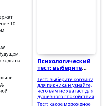
енее 10
ом
ьзя
будущем,
Психологический
асходы на
тест: выберите
ведро и узнайте,
больше
Тест: выберите корзину
как вы
д,
для пикника и узнайте,
справляетесь с
чего вам не хватает для
ной
трудностями
душевного спокойствия
Тест: какое мороженое