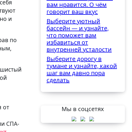
себя
вам нравится. О чём
ствуют
говорит ваш вкус
но и
Выберите уютный
бассейн — и узнайте,
что поможет вам
рав по
избавиться от
ным,
внутренней усталости
Выберите дорогу в
тумане и узнайте, какой
душистый
шаг вам давно пора
ной
сделать
 от
Мы в соцсетях
,
ли СПА-