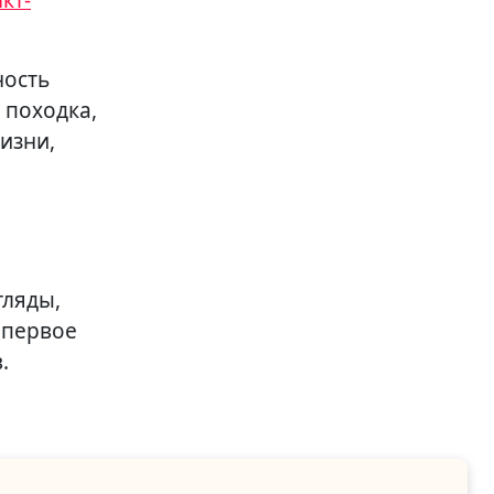
кт-
ность
 походка,
изни,
я
гляды,
 первое
.