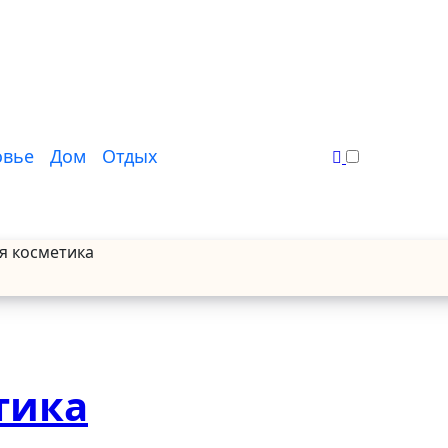
овье
Дом
Отдых
я косметика
тика