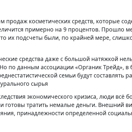
личится примерно на 9 процентов. Прошло м
 что их подсчеты были, по крайней мере, слишк
еские средства даже с большой натяжкой нел
Но по данным ассоциации «Органик Трейд», в 
реднестатистической семьи будут составлять р
турального сырья
следствия экономического кризиса, люди всё 
и готовы тратить немалые деньги. Внешний ви
ояния, принадлежности определенной социаль