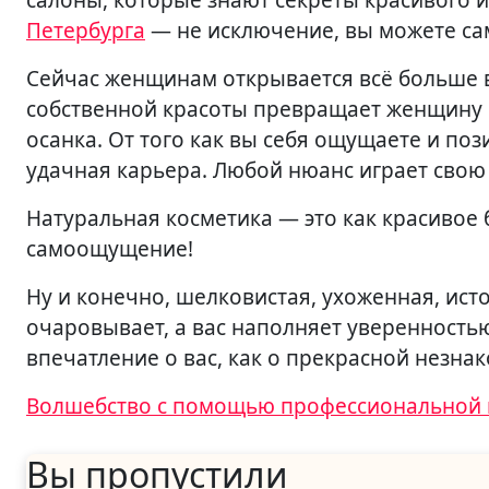
салоны, которые знают секреты красивого и
Петербурга
— не исключение, вы можете сам
Сейчас женщинам открывается всё больше в
собственной красоты превращает женщину в 
осанка. От того как вы себя ощущаете и поз
удачная карьера. Любой нюанс играет свою
Натуральная косметика — это как красивое б
самоощущение!
Ну и конечно, шелковистая, ухоженная, ис
очаровывает, а вас наполняет уверенностью
впечатление о вас, как о прекрасной незна
Навигация
Волшебство с помощью профессиональной
по
Вы пропустили