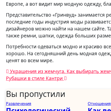
Европе, а вот видит мир модную одежду, бл
Представительство «Гринвуд» занимается ре
последние годы индустрия моды развиваетс
дизайнеров можно найти на нашем сайте. Та
также ремни, шапки, одежда больших разме
Потребности одеваться модно и красиво все
хорошо. На сегодняшний день модная одежд
ценят во всем мире.
Навигация
Украшения из жемчуга. Как выбирать жем
Рубашки в стиле Кантри
по
записям
Вы пропустили
Развлечения
Отношения
Психологический
Как в