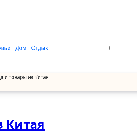
овье
Дом
Отдых
а и товары из Китая
з Китая