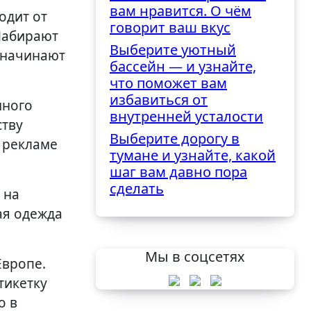
вам нравится. О чём
одит от
говорит ваш вкус
Набирают
Выберите уютный
 начинают
бассейн — и узнайте,
что поможет вам
избавиться от
много
внутренней усталости
ству
Выберите дорогу в
 рекламе
тумане и узнайте, какой
шаг вам давно пора
сделать
 на
ая одежда
Мы в соцсетях
Европе.
тикетку
о в