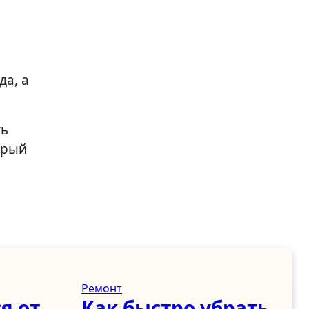
да, а
ть
орый
Ремонт
я от
Как быстро убрать