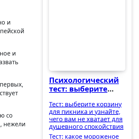
опейской
нное и
азвать
Психологический
первых,
тест: выберите
ствует
ведро и узнайте,
Тест: выберите корзину
как вы
для пикника и узнайте,
справляетесь с
ю со
чего вам не хватает для
трудностями
, нежели
душевного спокойствия
Тест: какое мороженое