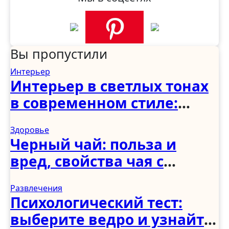
Вы пропустили
Интерьер
Интерьер в светлых тонах
в современном стиле:
спальня, гостиная, кухня,
Здоровье
прихожая и коридор
Черный чай: польза и
вред, свойства чая с
молоком и чабрецом
Развлечения
Психологический тест:
выберите ведро и узнайте,