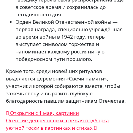
в советское время и сохранилась до
сегодняшнего дня.
Орден Великой Отечественной войны —
первая награда, специально учреждённая
во время войны в 1942 году, теперь
выступает символом торжества и
напоминает каждому россиянину о
победоносном пути прошлого.
Кроме того, среди новейших ритуалов
выделяется церемония «Свечи памяти»,
участники которой собираются вместе, чтобы
зажечь свечу и выразить глубокую
благодарность павшим защитникам Отечества.
Навигация
Открытки с 1 мая, картинки
Осенние депресняшки: свежая подборка
по
уютной тоски в картинках и стихах
записям