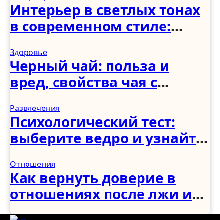
Интерьер в светлых тонах
в современном стиле:
спальня, гостиная, кухня,
Здоровье
прихожая и коридор
Черный чай: польза и
вред, свойства чая с
молоком и чабрецом
Развлечения
Психологический тест:
выберите ведро и узнайте,
как вы справляетесь с
Отношения
трудностями
Как вернуть доверие в
отношениях после лжи и
измены: советы