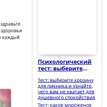
 здоровья
а каждый
Психологический
тест: выберите
ведро и узнайте,
Тест: выберите корзину
как вы
для пикника и узнайте,
справляетесь с
чего вам не хватает для
трудностями
душевного спокойствия
Тест: какое мороженое