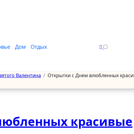
овье
Дом
Отдых
вятого Валентина
Открытки с Днем влюбленных крас
любленных красивые