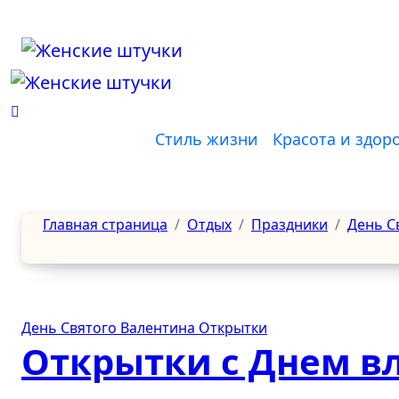
Перейти
к
содержанию
Стиль жизни
Красота и здор
Главная страница
Отдых
Праздники
День С
День Святого Валентина
Открытки
Открытки с Днем в