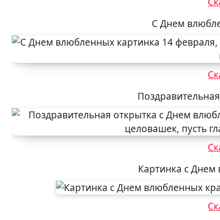
Ск
С Днем влюбле
Ск
Поздравительная
Ск
Картинка с Днем
Ск