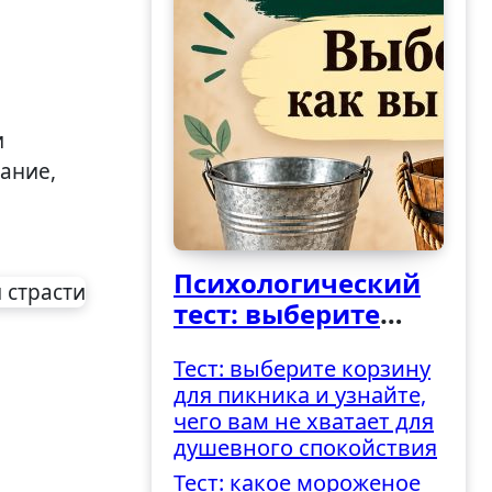
и
ание,
Психологический
тест: выберите
ведро и узнайте,
Тест: выберите корзину
как вы
для пикника и узнайте,
справляетесь с
чего вам не хватает для
трудностями
душевного спокойствия
Тест: какое мороженое