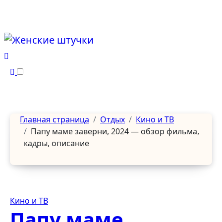
Перейти
к
содержанию
Главная страница
Отдых
Кино и ТВ
Папу маме заверни, 2024 — обзор фильма,
кадры, описание
Кино и ТВ
Папу маме