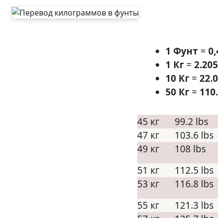
1 Фунт
=
0,
1 Кг
=
2.20
10 Кг
=
22.
50 Кг
=
110
45 кг
99.2 lbs
47 кг
103.6 lbs
49 кг
108 lbs
51 кг
112.5 lbs
53 кг
116.8 lbs
55 кг
121.3 lbs