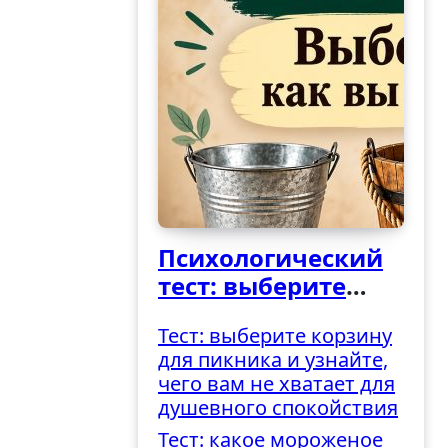
Психологический
тест: выберите
ведро и узнайте,
Тест: выберите корзину
как вы
для пикника и узнайте,
справляетесь с
чего вам не хватает для
трудностями
душевного спокойствия
Тест: какое мороженое