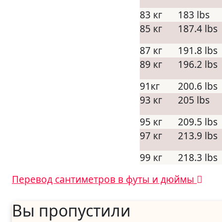
83 кг
183 lbs
85 кг
187.4 lbs
87 кг
191.8 lbs
89 кг
196.2 lbs
91кг
200.6 lbs
93 кг
205 lbs
95 кг
209.5 lbs
97 кг
213.9 lbs
99 кг
218.3 lbs
Навигация
Перевод сантиметров в футы и дюймы
по
Вы пропустили
записям