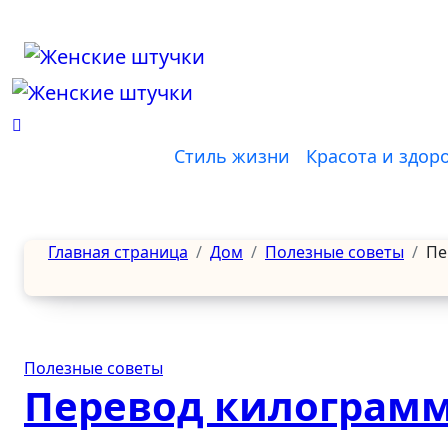
Перейти
к
содержанию
Стиль жизни
Красота и здор
Главная страница
Дом
Полезные советы
Пе
Полезные советы
Перевод килограмм