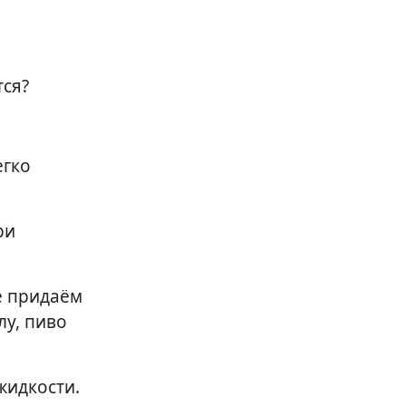
тся?
егко
ри
е придаём
лу, пиво
жидкости.