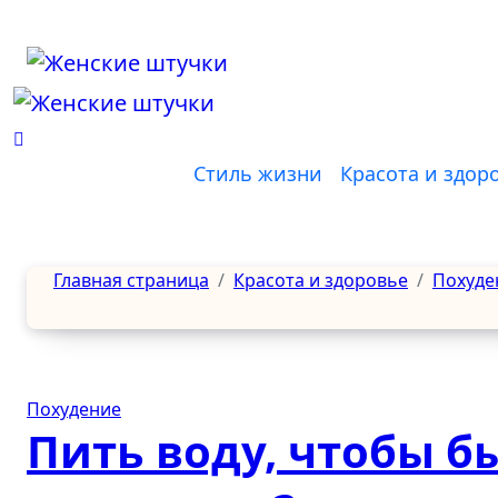
Перейти
к
содержанию
Стиль жизни
Красота и здор
Главная страница
Красота и здоровье
Похуде
Похудение
Пить воду, чтобы б