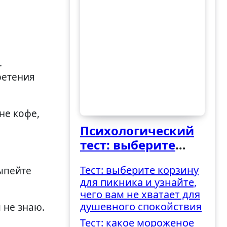
ретения
не кофе,
Психологический
тест: выберите
ведро и узнайте,
Тест: выберите корзину
выпейте
как вы
для пикника и узнайте,
справляетесь с
чего вам не хватает для
трудностями
душевного спокойствия
 не знаю.
Тест: какое мороженое