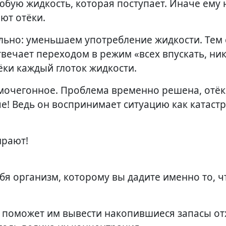
юбую жидкость, которая поступает. Иначе ему
ют отёки.
ильно: уменьшаем употребление жидкости. Тем
твечает переходом в режим «всех впускать, ни
ёки каждый глоток жидкости.
 мочегонное. Проблема временно решена, отё
че! Ведь он воспринимает ситуацию как катаст
ирают!
бя организм, которому вы дадите именно то, ч
и поможет им вывести накопившиеся запасы от