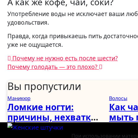
А как же кофе, чай, соки?
Употребление воды не исключает ваши любим
удовольствия.
Правда, когда привыкаешь пить достаточно
уже не ощущается.
Навигация
Почему не нужно есть после шести?
Почему голодать — это плохо?
по
записям
Вы пропустили
Маникюр
Волосы
Ломкие ногти:
Как ч
причины, нехватка
мыть 
витаминов и как
реком
укрепить в
женщи
При использовании материа