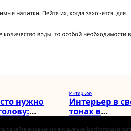
ые напитки. Пейте их, когда захочется, для
е количество воды, то особой необходимости в
Интерьер
асто нужно
Интерьер в с
голову:
тонах в
ендации для
современном 
н, мужчин и
спальня, гост
лов сайта активная гиперссылка на ladyfromrussia.com 