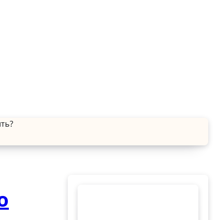
ить?
о