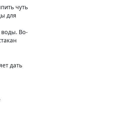
ыпить чуть
ды для
 воды. Во-
стакан
яет дать
е