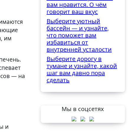
вам нравится. О чём
говорит ваш вкус
Выберите уютный
нимаются
бассейн — и узнайте,
пающие
что поможет вам
, им
избавиться от
внутренней усталости
Выберите дорогу в
 печень.
тумане и узнайте, какой
спевает
шаг вам давно пора
асов — на
сделать
Мы в соцсетях
ы и