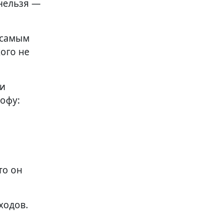
 нельзя —
 самым
кого не
ки
рофу:
то он
ходов.