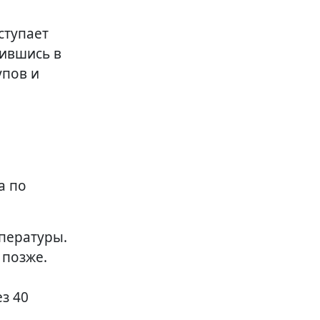
ступает
дившись в
упов и
а по
пературы.
 позже.
з 40