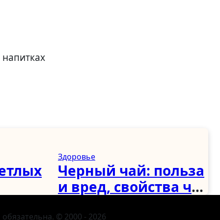
 напитках
Здоровье
ветлых
Черный чай: польза
и вред, свойства чая
стиле:
с молоком и
иная,
чабрецом
обязательна. © 2000 - 2026