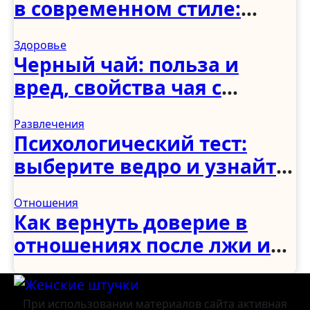
в современном стиле:
спальня, гостиная, кухня,
Здоровье
прихожая и коридор
Черный чай: польза и
вред, свойства чая с
молоком и чабрецом
Развлечения
Психологический тест:
выберите ведро и узнайте,
как вы справляетесь с
Отношения
трудностями
Как вернуть доверие в
отношениях после лжи и
измены: советы
психологов
При использовании материалов сайта активная