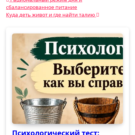
Навигация
сбалансированное питание
по
Куда деть живот и где найти талию
записям
Психологический тест: