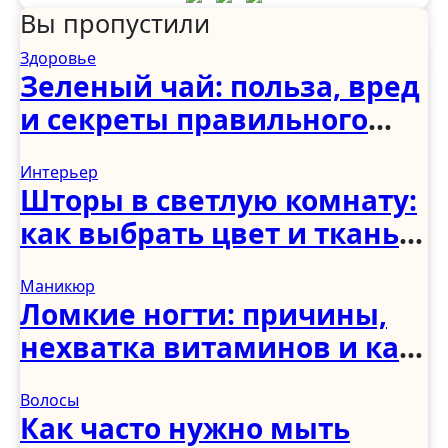
Вы пропустили
Здоровье
Зеленый чай: польза, вред
и секреты правильного
употребления
Интерьер
Шторы в светлую комнату:
как выбрать цвет и ткань
для светлого интерьера
Маникюр
Ломкие ногти: причины,
нехватка витаминов и как
укрепить в домашних
Волосы
условиях
Как часто нужно мыть