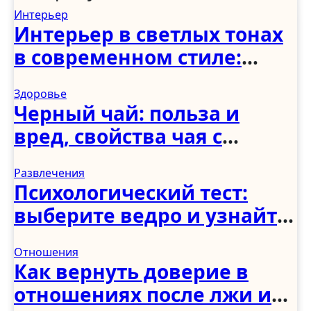
Интерьер
Интерьер в светлых тонах
в современном стиле:
спальня, гостиная, кухня,
Здоровье
прихожая и коридор
Черный чай: польза и
вред, свойства чая с
молоком и чабрецом
Развлечения
Психологический тест:
выберите ведро и узнайте,
как вы справляетесь с
Отношения
трудностями
Как вернуть доверие в
отношениях после лжи и