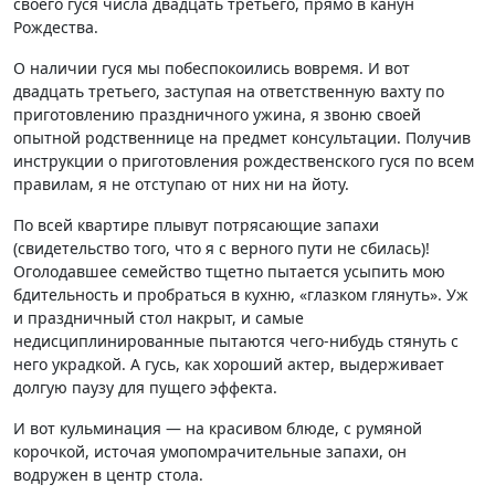
своего гуся числа двадцать третьего, прямо в канун
Рождества.
О наличии гуся мы побеспокоились вовремя. И вот
двадцать третьего, заступая на ответственную вахту по
приготовлению праздничного ужина, я звоню своей
опытной родственнице на предмет консультации. Получив
инструкции о приготовления рождественского гуся по всем
правилам, я не отступаю от них ни на йоту.
По всей квартире плывут потрясающие запахи
(свидетельство того, что я с верного пути не сбилась)!
Оголодавшее семейство тщетно пытается усыпить мою
бдительность и пробраться в кухню, «глазком глянуть». Уж
и праздничный стол накрыт, и самые
недисциплинированные пытаются чего-нибудь стянуть с
него украдкой. А гусь, как хороший актер, выдерживает
долгую паузу для пущего эффекта.
И вот кульминация — на красивом блюде, с румяной
корочкой, источая умопомрачительные запахи, он
водружен в центр стола.