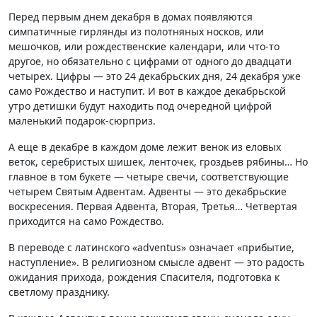
Перед первым днем декабря в домах появляются
симпатичные гирлянды из полотняных носков, или
мешочков, или рождественские календари, или что-то
другое, но обязательно с цифрами от одного до двадцати
четырех. Цифры — это 24 декабрьских дня, 24 декабря уже
само Рождество и наступит. И вот в каждое декабрьской
утро детишки будут находить под очередной цифрой
маленький подарок-сюрприз.
А еще в декабре в каждом доме лежит венок из еловых
веток, серебристых шишек, ленточек, гроздьев рябины… Но
главное в том букете — четыре свечи, соответствующие
четырем Святым Адвентам. Адвенты — это декабрьские
воскресения. Первая Адвента, Вторая, Третья… Четвертая
приходится на само Рождество.
В переводе с латинского «adventus» означает «прибытие,
наступление». В религиозном смысле адвент — это радость
ожидания прихода, рождения Спасителя, подготовка к
светлому празднику.