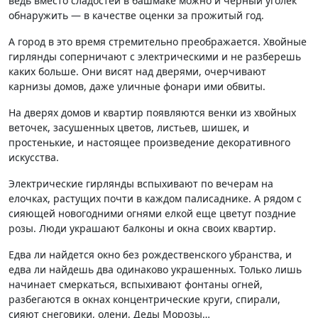
ведь вместо сладостей в башмаке можно и черный уголек
обнаружить — в качестве оценки за прожитый год.
А город в это время стремительно преображается. Хвойные
гирлянды соперничают с электрическими и не разберешь
каких больше. Они висят над дверями, очерчивают
карнизы домов, даже уличные фонари ими обвиты.
На дверях домов и квартир появляются венки из хвойных
веточек, засушенных цветов, листьев, шишек, и
простенькие, и настоящее произведение декоративного
искусства.
Электрические гирлянды вспыхивают по вечерам на
елочках, растущих почти в каждом палисаднике. А рядом с
сияющей новогодними огнями елкой еще цветут поздние
розы. Люди украшают балконы и окна своих квартир.
Едва ли найдется окно без рождественского убранства, и
едва ли найдешь два одинаково украшенных. Только лишь
начинает смеркаться, вспыхивают фонтаны огней,
разбегаются в окнах концентрические круги, спирали,
сияют снеговики, олени, Деды Морозы…