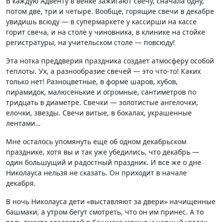
В каждую Адвенту в венке зажигают свечу, сначала одну,
потом две, три и четыре. Вообще, горящие свечи в декабре
увидишь всюду — в супермаркете у кассирши на кассе
горит свеча, и на столе у чиновника, в клинике на стойке
регистратуры, на учительском столе — повсюду!
Эта нотка преддверия праздника создает атмосферу особой
теплоты. Ух, а разнообразие свечей — это что-то! Каких
только нет! Разноцветные, в форме шаров, кубов,
пирамидок, малюсенькие и огромные, сантиметров по
тридцать в диаметре. Свечки — золотистые ангелочки,
елочки, звезды. Свечи витые, в бокалах, украшенные
лентами…
Мне осталось упомянуть еще об одном декабрьском
празднике, хотя вы и так уже убедились, что декабрь —
один большущий и радостный праздник. И все же о дне
Николауса нельзя не сказать. Он приходит в начале
декабря.
В ночь Николауса дети «выставляют за двери» начищенные
башмаки, а утром бегут смотреть, что он им принес. А то