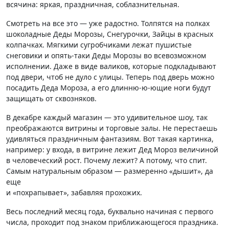
всячина: яркая, праздничная, соблазнительная.
Смотреть на все это — уже радостно. Толпятся на полках
шоколадные Деды Морозы, Снегурочки, Зайцы в красных
колпачках. Мягкими сугробчиками лежат пушистые
снеговики и опять-таки Деды Морозы во всевозможном
исполнении. Даже в виде валиков, которые подкладывают
под двери, чтоб не дуло с улицы. Теперь под дверь можно
посадить Деда Мороза, а его длинню-ю-ющие ноги будут
защищать от сквозняков.
В декабре каждый магазин — это удивительное шоу, так
преображаются витрины и торговые залы. Не перестаешь
удивляться праздничным фантазиям. Вот такая картинка,
например: у входа, в витрине лежит Дед Мороз величиной
в человеческий рост. Почему лежит? А потому, что спит.
Самым натуральным образом — размеренно «дышит», да
еще
и «похрапывает», забавляя прохожих.
Весь последний месяц года, буквально начиная с первого
числа, проходит под знаком приближающегося праздника.