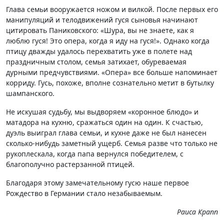
Глава семьи вооружается ножом и вилкой. После первых его
манипуляций и телодвижений гуся сыновья начинают
цитировать Паниковского: «Шура, вы не знаете, как я
люблю гуся! Это опера, когда я иду на гуся!». Однако когда
птицу дважды удалось перехватить уже в полете над
праздничным столом, семья затихает, обуреваемая
дурными предчувствиями. «Опера» все больше напоминает
корриду. Гусь, похоже, вполне сознательно метит в бутылку
шампанского.
Не искушая судьбу, мы выдворяем «коронное блюдо» и
матадора на кухню, сражаться один на один. К счастью,
дуэль выиграл глава семьи, и кухне даже не был нанесен
сколько-нибудь заметный ущерб. Семья разве что только не
рукоплескала, когда папа вернулся победителем, с
благополучно растерзанной птицей.
Благодаря этому замечательному гусю наше первое
Рождество в Германии стало незабываемым.
Раиса Крапп