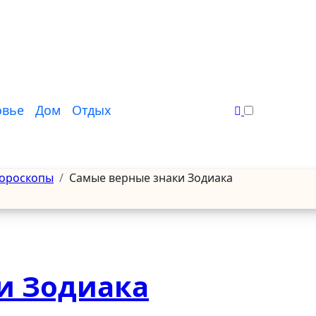
овье
Дом
Отдых
гороскопы
Самые верные знаки Зодиака
и Зодиака