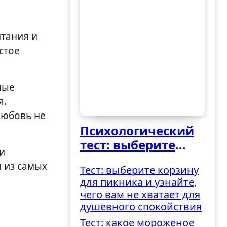
стое
ные
я.
любовь не
Психологический
тест: выберите
и
ведро и узнайте,
м из самых
Тест: выберите корзину
как вы
для пикника и узнайте,
справляетесь с
чего вам не хватает для
трудностями
душевного спокойствия
Тест: какое мороженое