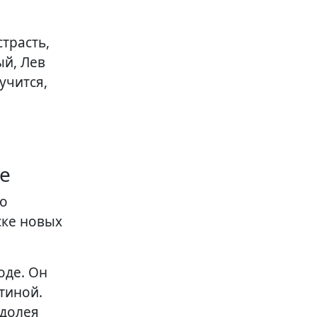
трасть,
ый, Лев
учится,
е
ко
ске новых
оде. Он
тиной.
одолея