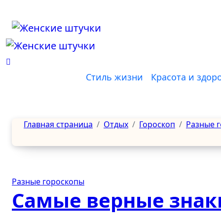
Перейти
к
содержанию
Стиль жизни
Красота и здор
Главная страница
Отдых
Гороскоп
Разные 
Разные гороскопы
Самые верные знак