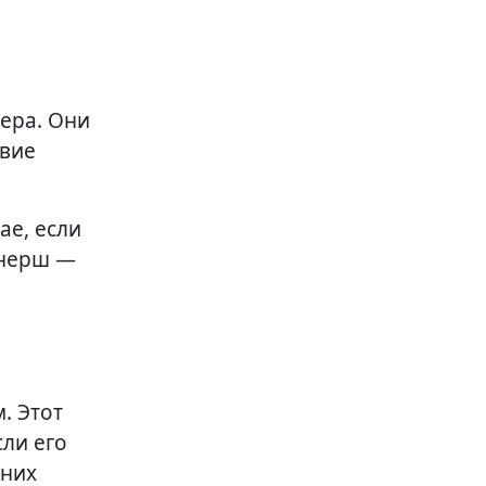
ера. Они
твие
ае, если
тнерш —
. Этот
сли его
нних