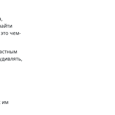
,
найти
это чем-
растным
удивлять,
х им