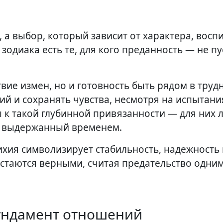
зодиака есть те, для кого преданность — не пу
твие измен, но и готовность быть рядом в труд
й и сохранять чувства, несмотря на испытани
 к такой глубинной привязанности — для них 
, выдержанный временем.
ихия символизирует стабильность, надежность 
остаются верными, считая предательство одни
фундамент отношений