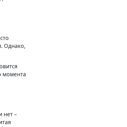
асто
. Однако,
новится
о момента
 нет –
итая