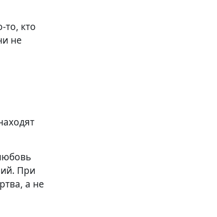
-то, кто
ни не
находят
 любовь
ний. При
тва, а не