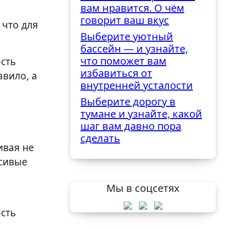
вам нравится. О чём
говорит ваш вкус
 что для
Выберите уютный
бассейн — и узнайте,
что поможет вам
ость
избавиться от
авило, а
внутренней усталости
Выберите дорогу в
тумане и узнайте, какой
шаг вам давно пора
сделать
ивая не
асивые
Мы в соцсетях
ость