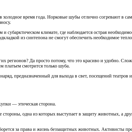
у в холодное время года. Норковые шубы отлично согревают в с
зносу.
 и субарктическом климате, где наблюдается острая необходимос
подкладкой из синтепона не смогут обеспечить необходимое тепл
гих регионов? Да просто потому, что это красиво и удобно. Сл
м платьем смотрится только шуба.
 наряд, предназначенный для выхода в свет, посещений театров
купки — этическая сторона.
е стороны, одна из которых выступает в защиту животных, а дру
о борется за права и жизнь беззащитных животных. Активисты пр