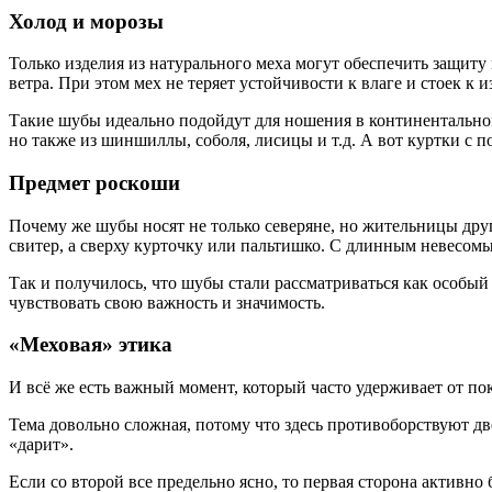
Холод и морозы
Только изделия из натурального меха могут обеспечить защит
ветра. При этом мех не теряет устойчивости к влаге и стоек к и
Такие шубы идеально подойдут для ношения в континентальном
но также из шиншиллы, соболя, лисицы и т.д. А вот куртки с 
Предмет роскоши
Почему же шубы носят не только северяне, но жительницы дру
свитер, а сверху курточку или пальтишко. С длинным невесомы
Так и получилось, что шубы стали рассматриваться как особый
чувствовать свою важность и значимость.
«Меховая» этика
И всё же есть важный момент, который часто удерживает от по
Тема довольно сложная, потому что здесь противоборствуют дв
«дарит».
Если со второй все предельно ясно, то первая сторона активн