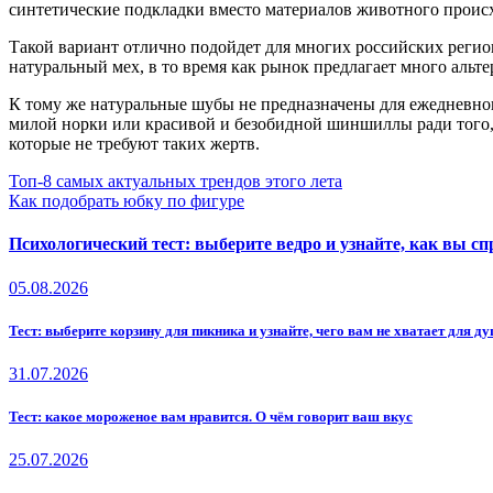
синтетические подкладки вместо материалов животного проис
Такой вариант отлично подойдет для многих российских регио
натуральный мех, в то время как рынок предлагает много аль
К тому же натуральные шубы не предназначены для ежедневного
милой норки или красивой и безобидной шиншиллы ради того, 
которые не требуют таких жертв.
Навигация
Топ-8 самых актуальных трендов этого лета
Как подобрать юбку по фигуре
по
записям
Психологический тест: выберите ведро и узнайте, как вы сп
05.08.2026
Тест: выберите корзину для пикника и узнайте, чего вам не хватает для 
31.07.2026
Тест: какое мороженое вам нравится. О чём говорит ваш вкус
25.07.2026