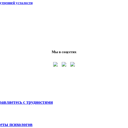
утренней усталости
Мы в соцсетях
равляетесь с трудностями
веты психологов