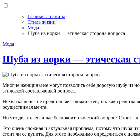
Главная страница
Стиль жизни
Мода
Шуба из норки — этическая сторона вопроса
Мода
Шуба из норки — этическая с
Многие женщины не могут позволить себе дорогую шубу из норки, соболя, шиншиллы или песца. Причина может заключаться в финансовой недоступности или, что немаловажно, в
этической составляющей вопроса.
Нехватка денег не представляет сложностей, так как средства в
осуществимая мечта.
Но что делать, если вас беспокоит этический вопрос? Стоит л
Это очень сложная и актуальная проблема, потому что шуба из 
стоит ли ее купить. Для этого необходимо определиться с целя