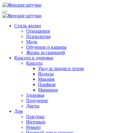
Перейти
к
Lady from Russia
Женский журнал: Как быть счастливой и красивой - Ледифром
содержанию
Lady from Russia
Женский журнал: Как быть счастливой и красивой - Ледифром
Стиль жизни
Отношения
Психология
Мода
Обучение и карьера
Жизнь за границей
Красота и здоровье
Красота
Уход за лицом и телом
Волосы
Макияж
Парфюм
Маникюр
Здоровье
Похудение
Диеты
Дом
Покупки
Интерьер
Ремонт
Частный дом и участок