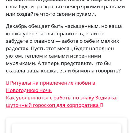
свои будни: раскрасьте вечер яркими красками
или создайте что-то своими руками.
Декабрь обещает быть насыщенным, но ваша
кошка уверена: вы справитесь, если не
забудете о главном — заботе о себе и мелких
радостях. Пусть этот месяц будет наполнен
уютом, теплом и самыми искренними
мурлыками. А теперь представьте, что бы
сказала ваша кошка, если бы могла говорить?
Навигация
Ритуалы на привлечение любви в
Новогоднюю ночь
по
Как увольняются с работы по знаку Зодиака:
записям
шуточный гороскоп для корпоратива