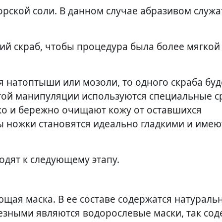
орской соли. В данном случае абразивом служа
й скраб, чтобы процедура была более мягкой 
ся натоптыши или мозоли, то одного скраба буд
той манипуляции используются специальные ср
ко и бережно очищают кожу от оставшихся
ы ножки становятся идеально гладкими и имею
одят к следующему этапу.
ющая маска. В ее составе содержатся натураль
езными являются водорослевые маски, так сод