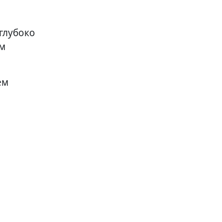
глубоко
им
ем