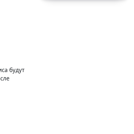
са будут
осле