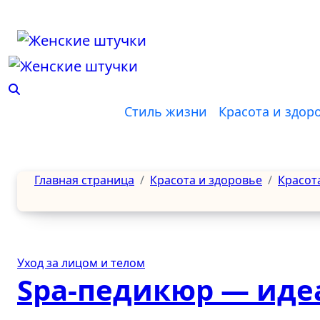
Перейти
к
содержанию
Стиль жизни
Красота и здор
Главная страница
Красота и здоровье
Красот
Уход за лицом и телом
Spa-педикюр — иде