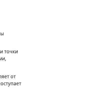
вы
и точки
ми,
ляет от
поступает