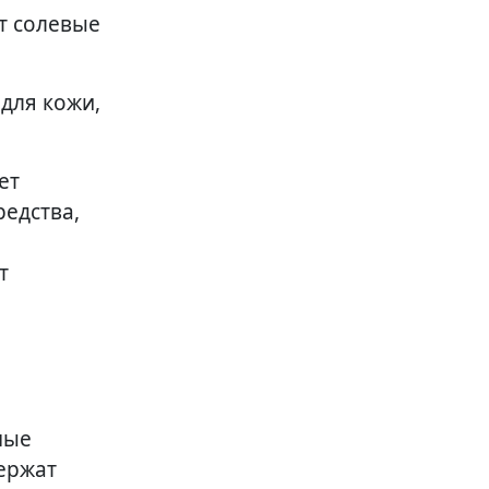
т солевые
для кожи,
ет
едства,
т
ные
ержат