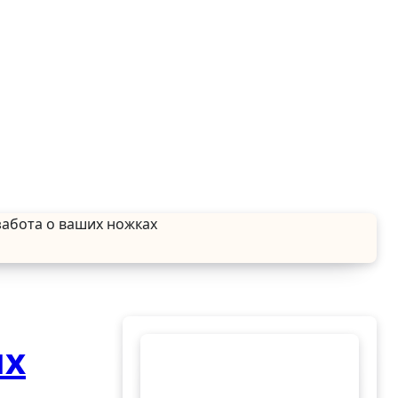
забота о ваших ножках
их