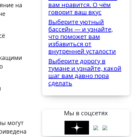
вам нравится. О чём
ияние на
говорит ваш вкус
не
Выберите уютный
бассейн — и узнайте,
сё
что поможет вам
избавиться от
внутренней усталости
ржащими
Выберите дорогу в
о
тумане и узнайте, какой
шаг вам давно пора
сделать
м
Мы в соцсетях
пы могут
приведена