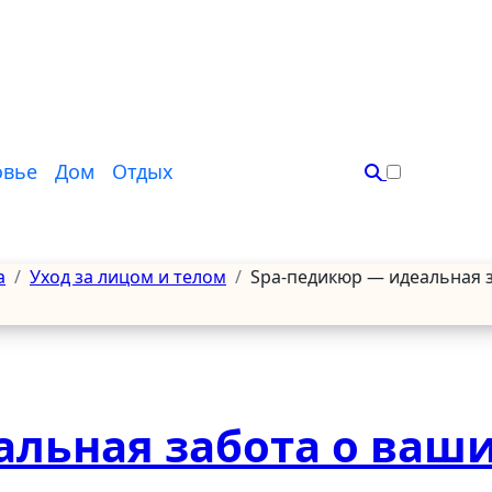
овье
Дом
Отдых
а
Уход за лицом и телом
Spa-педикюр — идеальная 
альная забота о ваш