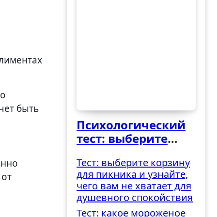
но
очет быть
Психологический
тест: выберите
ведро и узнайте,
Тест: выберите корзину
енно
как вы
для пикника и узнайте,
 от
справляетесь с
чего вам не хватает для
трудностями
душевного спокойствия
Тест: какое мороженое