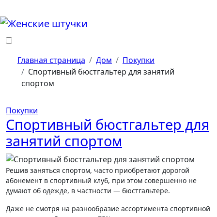
Перейти
к
содержанию
Главная страница
Дом
Покупки
Спортивный бюстгальтер для занятий
спортом
Покупки
Спортивный бюстгальтер для
занятий спортом
Решив заняться спортом, часто приобретают дорогой
абонемент в спортивный клуб, при этом совершенно не
думают об одежде, в частности — бюстгальтере.
Даже не смотря на разнообразие ассортимента спортивной