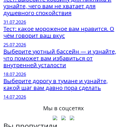
узнайте, чего вам не хватает для
душевного спокойствия
31.07.2026
Тест: какое мороженое вам нравится. О
чём говорит ваш вкус
25.07.2026
Выберите уютный бассейн — и узнайте,
что поможет вам избавиться от
внутренней усталости
18.07.2026
Выберите дорогу в тумане и узнайте,
какой шаг вам давно пора сделать
14.07.2026
Мы в соцсетях
Вы пропустили