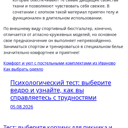
ткани и позволяюют чувствовать себя свежее. В
сочетании с хлопком такой материал приятен телу и
функционален в длительном использовании.
По внешнему виду спортивный бюстгальтер, конечно,
отличается от атласно-кружевных моделей, но основное
свое предназначение он выполняет непревзойденно.
Заниматься спортом и тренироваться в специальном белье
значительно комфортнее и приятнее!
Навигация
Комфорт и уют с постельными комплектами из Иваново
Как выбрать одеяло
по
записям
Психологический тест: выберите
ведро и узнайте, как вы
справляетесь с трудностями
05.08.2026
Тест: выберите корзину для пикника и