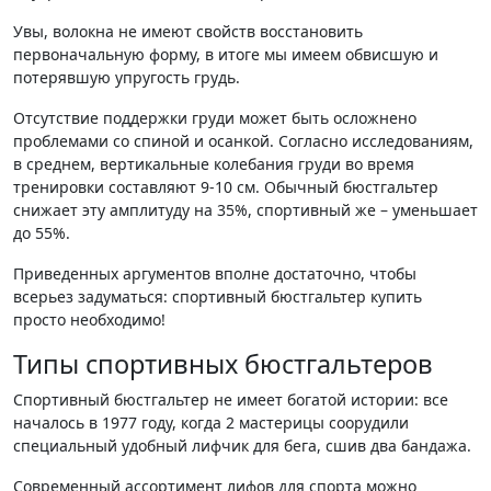
Увы, волокна не имеют свойств восстановить
первоначальную форму, в итоге мы имеем обвисшую и
потерявшую упругость грудь.
Отсутствие поддержки груди может быть осложнено
проблемами со спиной и осанкой. Согласно исследованиям,
в среднем, вертикальные колебания груди во время
тренировки составляют 9-10 см. Обычный бюстгальтер
снижает эту амплитуду на 35%, спортивный же – уменьшает
до 55%.
Приведенных аргументов вполне достаточно, чтобы
всерьез задуматься: спортивный бюстгальтер купить
просто необходимо!
Типы спортивных бюстгальтеров
Спортивный бюстгальтер не имеет богатой истории: все
началось в 1977 году, когда 2 мастерицы соорудили
специальный удобный лифчик для бега, сшив два бандажа.
Современный ассортимент лифов для спорта можно