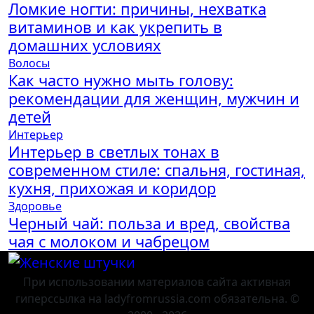
Ломкие ногти: причины, нехватка
витаминов и как укрепить в
домашних условиях
Волосы
Как часто нужно мыть голову:
рекомендации для женщин, мужчин и
детей
Интерьер
Интерьер в светлых тонах в
современном стиле: спальня, гостиная,
кухня, прихожая и коридор
Здоровье
Черный чай: польза и вред, свойства
чая с молоком и чабрецом
При использовании материалов сайта активная
гиперссылка на ladyfromrussia.com обязательна. ©