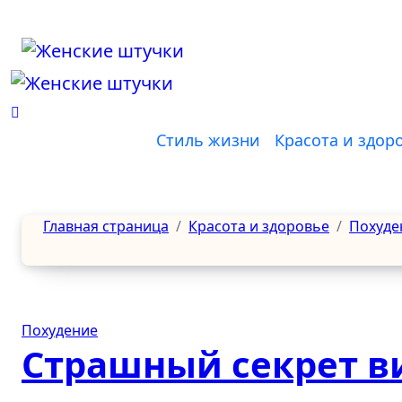
Перейти
к
содержанию
Стиль жизни
Красота и здор
Главная страница
Красота и здоровье
Похуде
Похудение
Страшный секрет 