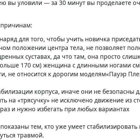
ю вы уловили — за 30 минут вы проделаете о
м причинам:
аряд для того, чтобы учить новичка приседат
ном положении центра тела, не позволяет пол
ренных суставах, да что там, она просто слиш
больше 170 см) женщина с длинными ногами см
ати, не относится к дорогим моделям«Пауэр Пле
абилизации корпуса, иначе они не безопасны д
ить на «трясучку» не исключено движение из с
к раз и нужно избегать при любых вариантах
оказаны тем, кто уже умеет стабилизировать
нуться травмой.