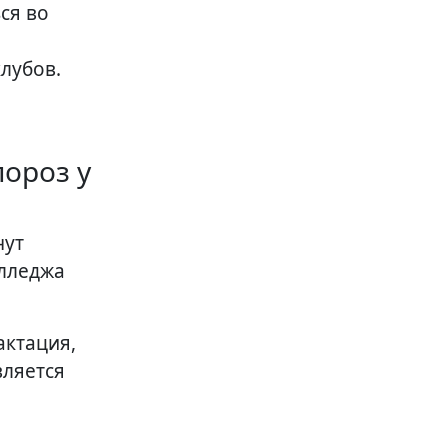
ся во
лубов.
пороз у
нут
олледжа
актация,
вляется