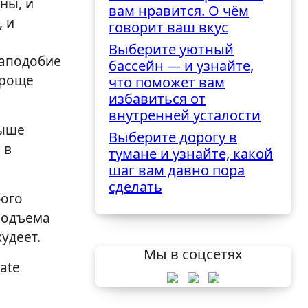
ны, и
вам нравится. О чём
 и
говорит ваш вкус
Выберите уютный
наподобие
бассейн — и узнайте,
проще
что поможет вам
избавиться от
внутренней усталости
выше
Выберите дорогу в
 в
тумане и узнайте, какой
шаг вам давно пора
сделать
бого
подъема
удеет.
Мы в соцсетях
ate