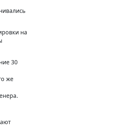
енивались
ировки на
ы
ние 30
го же
енера.
вают