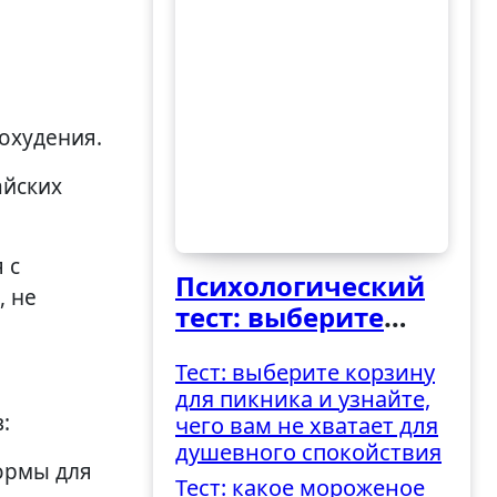
охудения.
айских
 с
Психологический
, не
тест: выберите
ведро и узнайте,
Тест: выберите корзину
как вы
для пикника и узнайте,
справляетесь с
:
чего вам не хватает для
трудностями
душевного спокойствия
ормы для
Тест: какое мороженое