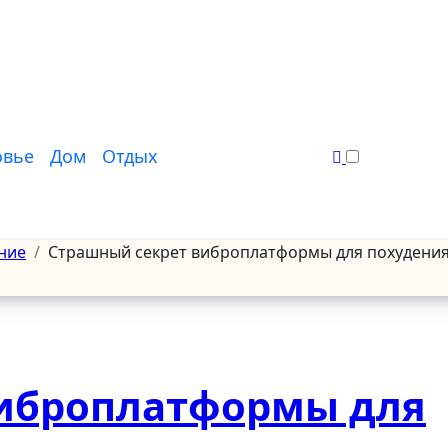
овье
Дом
Отдых
ние
Страшный секрет виброплатформы для похудени
виброплатформы для