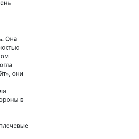
чень
ь. Она
ностью
ком
огла
йт», они
ля
тороны в
 плечевые