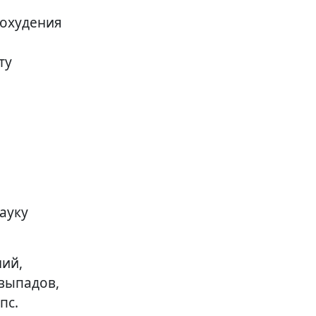
похудения
ту
ауку
ний,
 выпадов,
пс.