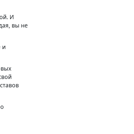
я
ой. И
дая, вы не
 и
овых
свой
ставов
но