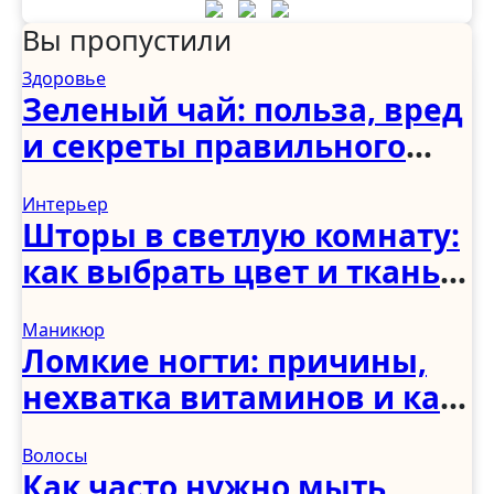
Вы пропустили
Здоровье
Зеленый чай: польза, вред
и секреты правильного
употребления
Интерьер
Шторы в светлую комнату:
как выбрать цвет и ткань
для светлого интерьера
Маникюр
Ломкие ногти: причины,
нехватка витаминов и как
укрепить в домашних
Волосы
условиях
Как часто нужно мыть