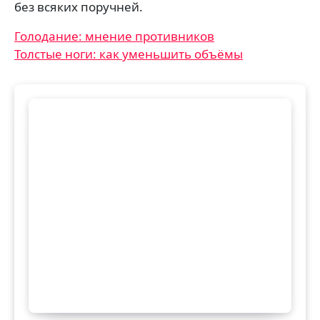
без всяких поручней.
Навигация
Голодание: мнение противников
Толстые ноги: как уменьшить объёмы
по
записям