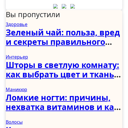
Вы пропустили
Здоровье
Зеленый чай: польза, вред
и секреты правильного
употребления
Интерьер
Шторы в светлую комнату:
как выбрать цвет и ткань
для светлого интерьера
Маникюр
Ломкие ногти: причины,
нехватка витаминов и как
укрепить в домашних
Волосы
условиях