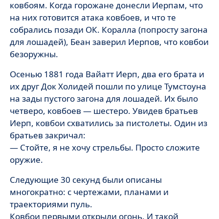
ковбоям. Когда горожане донесли Иерпам, что
на них готовится атака ковбоев, и что те
собрались позади ОК. Коралла (попросту загона
для лошадей), Беан заверил Иерпов, что ковбои
безоружны.
Осенью 1881 года Вайатт Иерп, два его брата и
их друг Док Холидей пошли по улице Тумстоуна
на зады пустого загона для лошадей. Их было
четверо, ковбоев — шестеро. Увидев братьев
Иерп, ковбои схватились за пистолеты. Один из
братьев закричал:
— Стойте, я не хочу стрельбы. Просто сложите
оружие.
Следующие 30 секунд были описаны
многократно: с чертежами, планами и
траекториями пуль.
Ковбои первыми открыли огонь. И такой