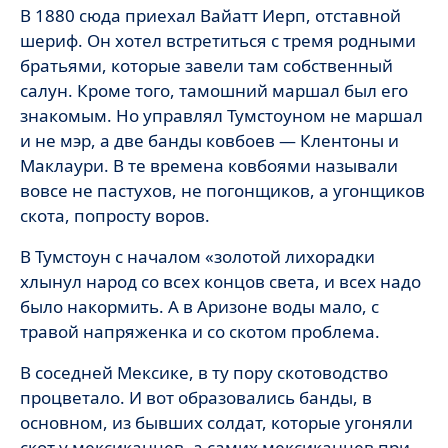
В 1880 сюда приехал Вайатт Иерп, отставной
шериф. Он хотел встретиться с тремя родными
братьями, которые завели там собственный
салун. Кроме того, тамошний маршал был его
знакомым. Но управлял Тумстоуном не маршал
и не мэр, а две банды ковбоев — Клентоны и
Маклаури. В те времена ковбоями называли
вовсе не пастухов, не погонщиков, а угонщиков
скота, попросту воров.
В Тумстоун с началом «золотой лихорадки
хлынул народ со всех концов света, и всех надо
было накормить. А в Аризоне воды мало, с
травой напряженка и со скотом проблема.
В соседней Мексике, в ту пору скотоводство
процветало. И вот образовались банды, в
основном, из бывших солдат, которые угоняли
скот у мексиканцев, а самих мексиканцев при