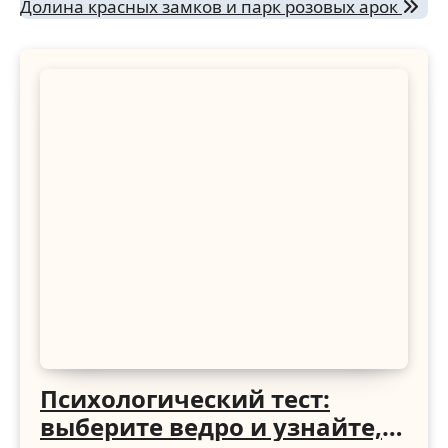
Долина красных замков и парк розовых арок
по
записям
Психологический тест:
выберите ведро и узнайте,