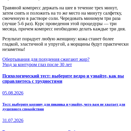
Травяной компресс держать на шее в течение трех минут,
затем снять и положить на то же место на минуту салфетку,
смоченную в растворе соли. Чередовать минимум три раза
(лучше 5-6 раз). Курс проведения этой процедуры — три
месяца, причем компресс необходимо делать каждые три дня.
Результат порадует любую женщину: кожа станет более
гладкой, эластичной и упругой, а морщины будут практически
незаметны!
Навигация
Обертывания для похудения сжигают жир?
Уход за контуром глаз после 30 лет
по
записям
Психологический тест: выберите ведро и узнайте, как вы
справляетесь с трудностями
05.08.2026
Тест: выберите корзину для пикника и узнайте, чего вам не хватает для
душевного спокойствия
31.07.2026