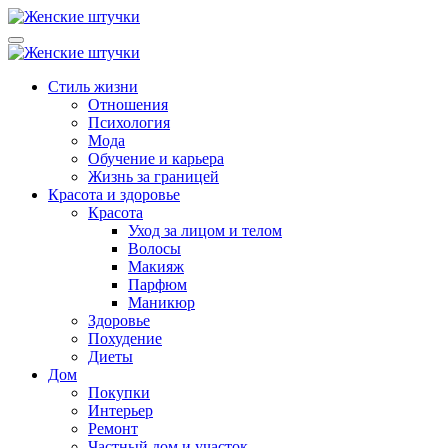
Перейти
к
Lady from Russia
Женский журнал: Как быть счастливой и красивой -
содержанию
Ледифромраша
Lady from Russia
Женский журнал: Как быть счастливой и красивой -
Стиль жизни
Ледифромраша
Отношения
Психология
Мода
Обучение и карьера
Жизнь за границей
Красота и здоровье
Красота
Уход за лицом и телом
Волосы
Макияж
Парфюм
Маникюр
Здоровье
Похудение
Диеты
Дом
Покупки
Интерьер
Ремонт
Частный дом и участок