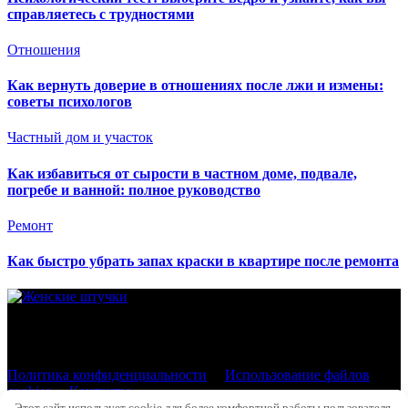
справляетесь с трудностями
Отношения
Как вернуть доверие в отношениях после лжи и измены:
советы психологов
Частный дом и участок
Как избавиться от сырости в частном доме, подвале,
погребе и ванной: полное руководство
Ремонт
Как быстро убрать запах краски в квартире после ремонта
При использовании материалов сайта активная гиперссылка
на ladyfromrussia.com обязательна. © 2000 - 2026
Политика конфиденциальности
Использование файлов
cookies
Контакты
Этот сайт использует cookie для более комфортной работы пользователя.