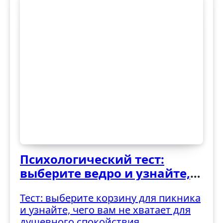
Психологический тест:
выберите ведро и узнайте,
как вы справляетесь с
Тест: выберите корзину для пикника
трудностями
и узнайте, чего вам не хватает для
душевного спокойствия