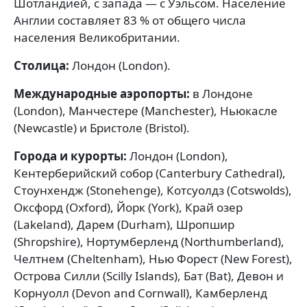
Шотландией, с запада — с Уэльсом. Население
Англии составляет 83 % от общего числа
населения Великобритании.
Столица:
Лондон (London).
Международные аэропорты:
в Лондоне
(London), Манчестере (Manchester), Ньюкасле
(Newcastle) и Бристоле (Bristol).
Города и курорты:
Лондон (London),
Кентерберийский собор (Canterbury Cathedral),
Стоунхендж (Stonehenge), Котсуолдз (Cotswolds),
Оксфорд (Oxford), Йорк (York), Край озер
(Lakeland), Дарем (Durham), Шропшир
(Shropshire), Нортумберленд (Northumberland),
Челтнем (Cheltenham), Нью Форест (New Forest),
Острова Силли (Scilly Islands), Бат (Bat), Девон и
Корнуолл (Devon and Cornwall), Камберленд