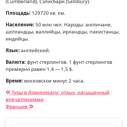
(Cumberland), Сэлисбари (Salisbury).
Площадь:
129720 кв. км.
Население:
50 млн чел. Народы: англичане,
шотландцы, валлийцы, ирландцы, пакистанцы,
индийцы.
Язык:
английский.
Валюта:
фунт стерлингов. 1 фунт стерлингов
примерно равен 1,4 — 1,5 $.
Время:
московское минус 2 часа.
Навигация
Туры в Доминикану: отдых, насыщенный
впечатлениями
по
Франция
записям